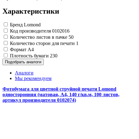
Замки прочие
Ящики для инструментов
Характеристики
Пленки солнцезащитные для окон
Все товары раздела
«Хозтовары»
Бренд
Lomond
Код производителя
0102016
Количество листов в пачке
50
Количество сторон для печати
1
Формат
A4
Плотность бумаги
230
Подобрать аналоги
Аналоги
Мы рекомендуем
Фотобумага для цветной струйной печати Lomond
односторонняя (матовая, А4, 140 г/кв.м, 100 листов,
артикул производителя 0102074)