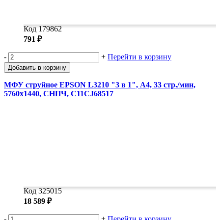
Код 179862
791 ₽
-
+
Перейти в корзину
Добавить в корзину
МФУ струйное EPSON L3210 "3 в 1", А4, 33 стр./мин,
5760x1440, СНПЧ, C11CJ68517
Код 325015
18 589 ₽
-
+
Перейти в корзину