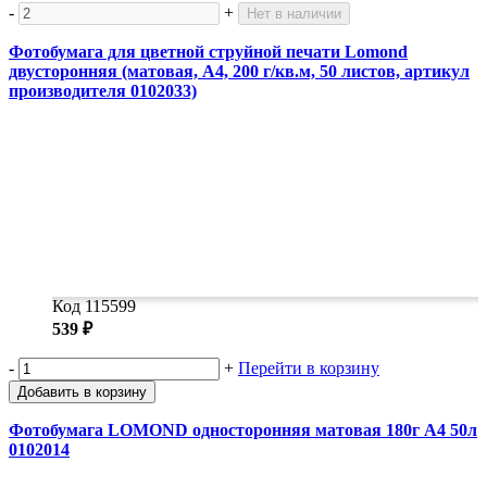
-
+
Нет в наличии
Фотобумага для цветной струйной печати Lomond
двусторонняя (матовая, А4, 200 г/кв.м, 50 листов, артикул
производителя 0102033)
Код 115599
539 ₽
-
+
Перейти в корзину
Добавить в корзину
Фотобумага LOMOND односторонняя матовая 180г A4 50л
0102014