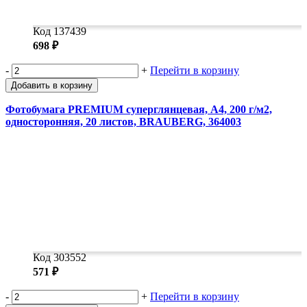
Код 137439
698 ₽
-
+
Перейти в корзину
Добавить в корзину
Фотобумага PREMIUM суперглянцевая, А4, 200 г/м2,
односторонняя, 20 листов, BRAUBERG, 364003
Код 303552
571 ₽
-
+
Перейти в корзину