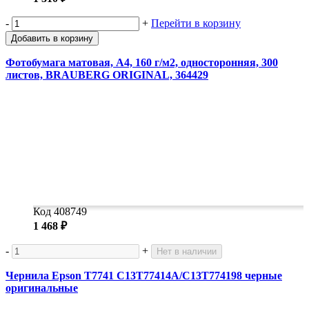
-
+
Перейти в корзину
Добавить в корзину
Фотобумага матовая, А4, 160 г/м2, односторонняя, 300
листов, BRAUBERG ORIGINAL, 364429
Код 408749
1 468 ₽
-
+
Нет в наличии
Чернила Epson T7741 C13T77414A/C13T774198 черные
оригинальные