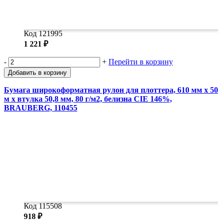
Код 121995
1 221 ₽
-
+
Перейти в корзину
Добавить в корзину
Бумага широкоформатная рулон для плоттера, 610 мм х 50
м х втулка 50,8 мм, 80 г/м2, белизна CIE 146%,
BRAUBERG, 110455
Код 115508
918 ₽