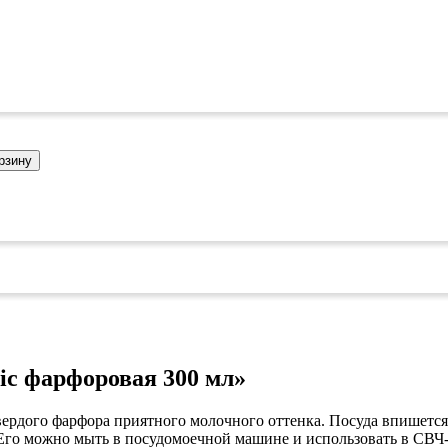
коврами
оты
едений
оры бактерицидные
ки
и кафе
овары»
рзину
онетницы
ары для торговли»
лей
ел
си
уда»
дстилки
ic фарфоровая 300 мл»
ары
ков
вердого фарфора приятного молочного оттенка. Посуда впишется 
ых работ
е
го можно мыть в посудомоечной машине и использовать в СВЧ-