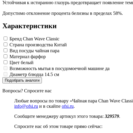
Изделия для медицинских отходов
Инструменты и аксессуары для графики
Замки прочие
Устойчивая к истиранию глазурь предотвращает появление тем
Материалы для творчества
Ящики для инструментов
Мешки для мусора медицинские
Проволока синельная (пушистая)
Пленки солнцезащитные для окон
Контейнеры для медицинских отходов
Допустимо отклонение процента белизны в пределах 58%.
Все товары раздела
Все товары раздела
Цветная пористая резина и пластик
«Хозтовары»
«Медицина, спецодежда и
Фетр
Характеристики
Все товары раздела
«Для учебы и творчества»
Бренд
Chan Wave Classic
Страна производства
Китай
Вид посуды
чайная пара
Материал
фарфор
Цвет
белый
Возможность мытья в посудомоечной машине
да
Диаметр блюдца
14.5 см
Подобрать аналоги
Вопросы? Спросите нас
Любые вопросы по товару «Чайная пара Chan Wave Class
info@ofsi.ru
и в скайпе
ofsi.ru
.
Сообщите менеджеру артикул этого товара:
329579
.
Спросите нас об этом товаре прямо сейчас: