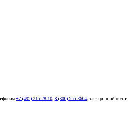
елефонам
+7 (495) 215-28-10
,
8 (800) 555-3604
, электронной почте