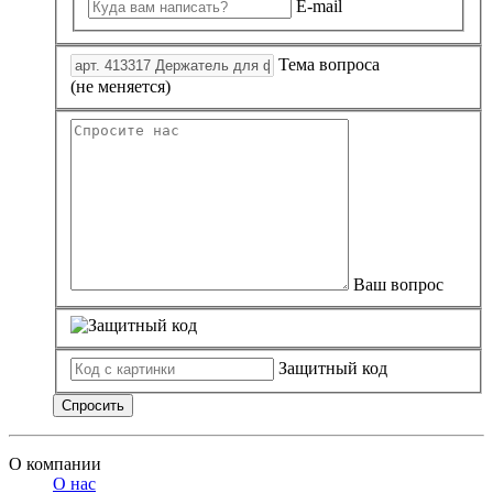
E-mail
Замки прочие
Ящики для инструментов
Пленки солнцезащитные для окон
Тема вопроса
Все товары раздела
«Хозтовары»
(не меняется)
Ваш вопрос
Защитный код
Спросить
О компании
О нас