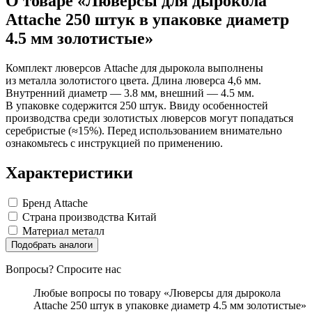
О товаре «Люверсы для дырокола
Замки прочие
Attache 250 штук в упаковке диаметр
Ящики для инструментов
Пленки солнцезащитные для окон
4.5 мм золотистые»
Все товары раздела
«Хозтовары»
Комплект люверсов Attache для дырокола выполнены
из металла золотистого цвета. Длина люверса 4,6 мм.
Внутренний диаметр — 3.8 мм, внешний — 4.5 мм.
В упаковке содержится 250 штук. Ввиду особенностей
производства среди золотистых люверсов могут попадаться
серебристые (≈15%). Перед использованием внимательно
ознакомьтесь с инструкцией по применению.
Характеристики
Бренд
Attache
Страна производства
Китай
Материал
металл
Подобрать аналоги
Вопросы? Спросите нас
Любые вопросы по товару «Люверсы для дырокола
Attache 250 штук в упаковке диаметр 4.5 мм золотистые»