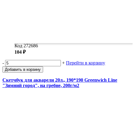
Код 272686
104 ₽
-
+
Перейти в корзину
Добавить в корзину
Скетчбук для акварели 20л., 190*190 Greenwich Line
"Зимний город", на гребне, 200г/м2