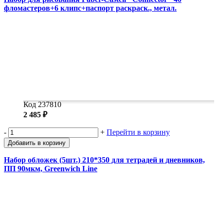
фломастеров+6 клипс+паспорт раскраск., метал.
Код 237810
2 485 ₽
-
+
Перейти в корзину
Добавить в корзину
Набор обложек (5шт.) 210*350 для тетрадей и дневников,
ПП 90мкм, Greenwich Line