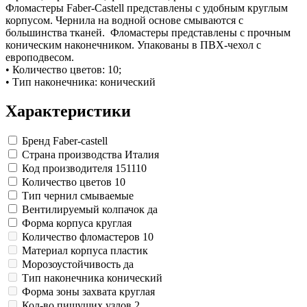
Замки прочие
Фломастеры Faber-Castell представлены с удобным круглым
Ящики для инструментов
корпусом. Чернила на водной основе смываются с
Пленки солнцезащитные для окон
большинства тканей. Фломастеры представлены с прочным
Все товары раздела
«Хозтовары»
коническим наконечником. Упакованы в ПВХ-чехол с
европодвесом.
• Количество цветов: 10;
• Тип наконечника: конический
Характеристики
Бренд
Faber-castell
Страна производства
Италия
Код производителя
151110
Количество цветов
10
Тип чернил
смываемые
Вентилируемый колпачок
да
Форма корпуса
круглая
Количество фломастеров
10
Материал корпуса
пластик
Морозоустойчивость
да
Тип наконечника
конический
Форма зоны захвата
круглая
Кол-во пишущих узлов
2