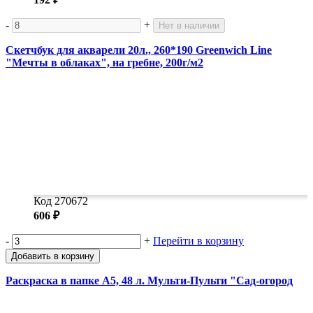
-
+
Нет в наличии
Скетчбук для акварели 20л., 260*190 Greenwich Line
"Мечты в облаках", на гребне, 200г/м2
Код 270672
606 ₽
-
+
Перейти в корзину
Добавить в корзину
Раскраска в папке А5, 48 л. Мульти-Пульти "Сад-огород