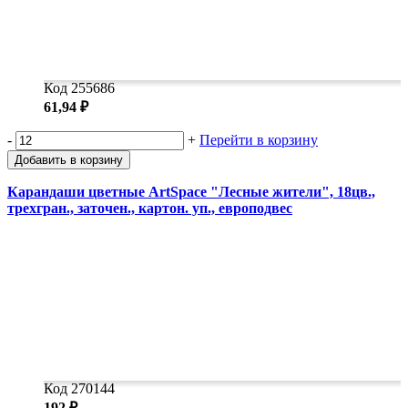
Код 255686
61,94 ₽
-
+
Перейти в корзину
Добавить в корзину
Карандаши цветные ArtSpace "Лесные жители", 18цв.,
трехгран., заточен., картон. уп., европодвес
Код 270144
192 ₽