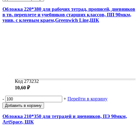
Обложка 220*380 для рабочих тетрад, прописей, дневников
в тв. переплете и учебников старших классов, ПП 90мкм,
унив. с клеевым краем,Greenwich Line,ШК
Код 273232
10,60 ₽
-
+
Перейти в корзину
Добавить в корзину
Обложка 210*350 для тетрадей и дневников, ПЭ 90мкм,
ArtSpace, ШК