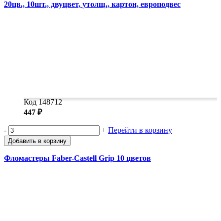
20цв., 10шт., двуцвет, утолщ., картон, европодвес
Код 148712
447 ₽
-
+
Перейти в корзину
Добавить в корзину
Фломастеры Faber-Castell Grip 10 цветов