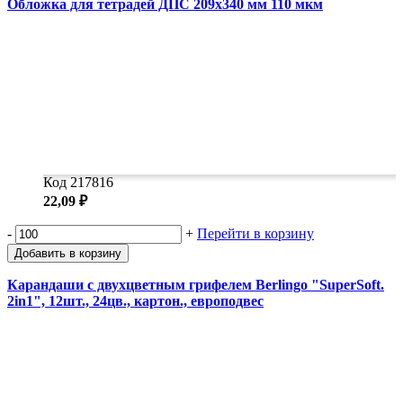
Обложка для тетрадей ДПС 209x340 мм 110 мкм
Код 217816
22,09 ₽
-
+
Перейти в корзину
Добавить в корзину
Карандаши с двухцветным грифелем Berlingo "SuperSoft.
2in1", 12шт., 24цв., картон., европодвес