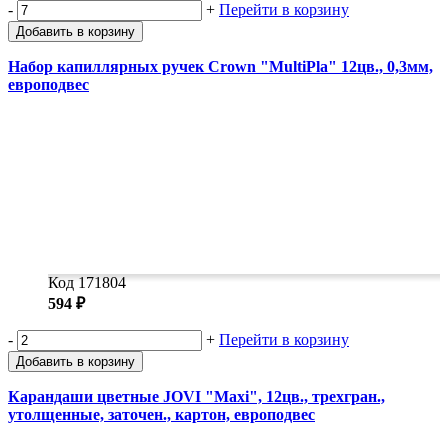
-
+
Перейти в корзину
Добавить в корзину
Набор капиллярных ручек Crown "MultiPla" 12цв., 0,3мм,
европодвес
Код 171804
594 ₽
-
+
Перейти в корзину
Добавить в корзину
Карандаши цветные JOVI "Maxi", 12цв., трехгран.,
утолщенные, заточен., картон, европодвес