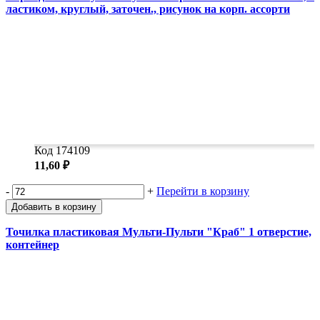
ластиком, круглый, заточен., рисунок на корп. ассорти
Код 174109
11,60 ₽
-
+
Перейти в корзину
Добавить в корзину
Точилка пластиковая Мульти-Пульти "Краб" 1 отверстие,
контейнер