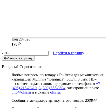
Код 287826
178 ₽
-
+
Перейти в корзину
Добавить в корзину
Вопросы? Спросите нас
Любые вопросы по товару «Грифели для механических
карандашей Munhwa "Ceramics", 30шт., 0,5мм, HB»
вы можете задать нашим продавцам по телефонам
+7
(495) 215-28-10
,
8 (800) 555-3604
, электронной почте
info@ofsi.ru
и в скайпе
ofsi.ru
.
Сообщите менеджеру артикул этого товара:
253844
.