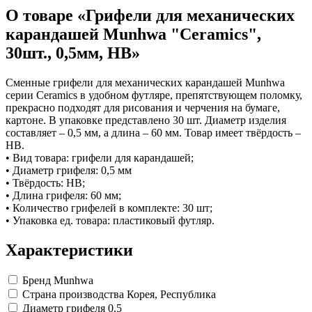
Коврики на стол прочие
Карандаши художественные
антисептики
Знаки запрещающие
О товаре «Грифели для механических
Все товары раздела
Нити, шпагаты и иглы
Кисти художественные
Знаки по электробезопасности
«Канцтовары»
Краски художественные
Иглы для прошивки документов
Знаки предписывающие
карандашей Munhwa "Ceramics",
Мольберты, холсты, этюдники
Нити и ленты
Знаки предупреждающие
30шт., 0,5мм, HB»
Пастель, сангина, уголь, сепия
Шпагаты и проволока
Знаки эвакуационные
Линеры, роллеры, ручки для графики
Станки и иглы для архивного
Знаки пожарной безопасности
Профессиональные наборы для
переплета
Конусы сигнальные
Сменные грифели для механических карандашей Munhwa
Пакеты упаковочные
Медицинское белье и покрытия
художников
серии Ceramics в удобном футляре, препятствующем поломку,
Картон грунтованный для
Пакеты майка
Одноразовые простыни, покрытия и
прекрасно подходят для рисования и черчения на бумаге,
художественных работ
Пакеты с замком (Zip-Lock)
подстилки
картоне. В упаковке представлено 30 шт. Диаметр изделия
Медицинские товары
Инструменты и аксессуары для
Пакеты с петлевой и вырубной ручкой
составляет – 0,5 мм, а длина – 60 мм. Товар имеет твёрдость –
графики
Пакеты вакуумные
Расходные материалы для мед. техники
НB.
Материалы для творчества
Пакеты бумажные
Ортопедические товары
• Вид товара: грифели для карандашей;
Проволока синельная (пушистая)
Пакеты фасовочные
Расходные материалы для
• Диаметр грифеля: 0,5 мм
Фольга и бумага для выпечки
Цветная пористая резина и пластик
стерилизации
• Твёрдость: НB;
Инъекционные средства
Фетр
Рукав для запекания
• Длина грифеля: 60 мм;
Все товары раздела
Фольга пищевая
Салфетки инъекционные
«Для учебы и
• Количество грифелей в комплекте: 30 шт;
творчества»
Бумага для выпечки
Иглы и шприцы
• Упаковка ед. товара: пластиковый футляр.
Самоклеющиеся крючки и полоски
Изделия для медицинских отходов
Самоклеящиеся легкоудаляемые
Мешки для мусора медицинские
Характеристики
аксессуары
Контейнеры для медицинских отходов
Хозяйственные принадлежности
Все товары раздела
«Медицина, спецодежда
и безопасность»
Мешки для мусора
Бренд
Munhwa
Ящики, боксы и корзины
Страна производства
Корея, Республика
универсальные
Диаметр грифеля
0.5