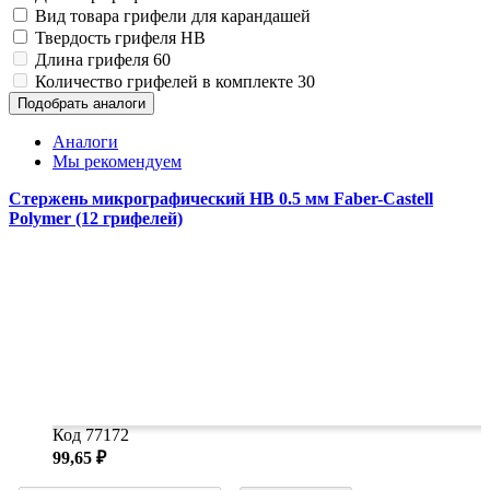
Замки прочие
Вид товара
грифели для карандашей
Ящики для инструментов
Твердость грифеля
HB
Пленки солнцезащитные для окон
Длина грифеля
60
Все товары раздела
«Хозтовары»
Количество грифелей в комплекте
30
Подобрать аналоги
Аналоги
Мы рекомендуем
Стержень микрографический HB 0.5 мм Faber-Castell
Polymer (12 грифелей)
Код 77172
99,65 ₽