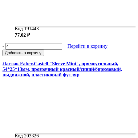
Код 191443
77,02 ₽
-
+
Перейти в корзину
Добавить в корзину
Ластик Faber-Castell "Sleeve Mini", прямоугольный,
54*25*13мм, прозрачный красный/синий/бирюзовый,
выдвижной, пластиковый футляр
Код 203326