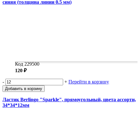
синяя (толщина линии 0.5 мм)
Код 229500
120 ₽
-
+
Перейти в корзину
Добавить в корзину
Ластик Berlingo "Sparkle", прямоугольный, цвета ассорти,
34*34*12мм