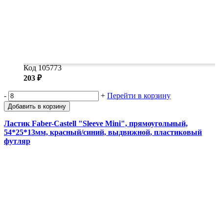
Код 105773
203 ₽
-
+
Перейти в корзину
Добавить в корзину
Ластик Faber-Castell "Sleeve Mini", прямоугольный,
54*25*13мм, красный/синий, выдвижной, пластиковый
футляр