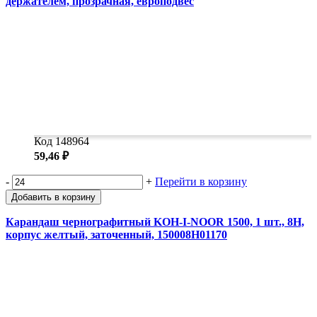
держателем, прозрачная, европодвес
Код 148964
59,46 ₽
-
+
Перейти в корзину
Добавить в корзину
Карандаш чернографитный KOH-I-NOOR 1500, 1 шт., 8H,
корпус желтый, заточенный, 150008H01170