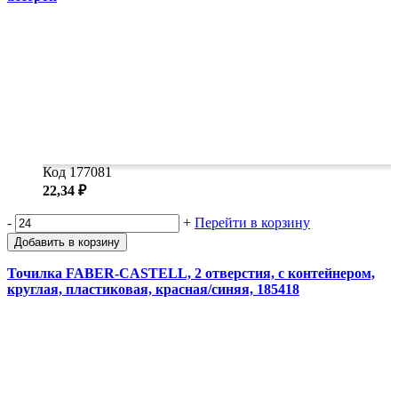
Код 177081
22,34 ₽
-
+
Перейти в корзину
Добавить в корзину
Точилка FABER-CASTELL, 2 отверстия, с контейнером,
круглая, пластиковая, красная/синяя, 185418