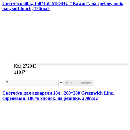
Скетчбук 60л., 150*150 MESHU "Kawaii", на гребне, выб.
лак, soft-touch, 120г/м2
Код 272943
118 ₽
-
+
Нет в наличии
Скетчбук для акварели 18л., 200*200 Greenwich Line,
сиреневый, 100% хлопок, на резинке, 200г/м2