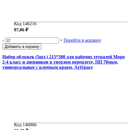
Код 146216
97,06 ₽
-
+
Перейти в корзину
Добавить в корзину
Набор обложек (5шт.) 215*380 для рабочих тетрадей Моро
2-4 класс и дневников в твердом переплете, ПП 70мкм,
универсальные с клеевым краем, ArtSpace
Код 146866