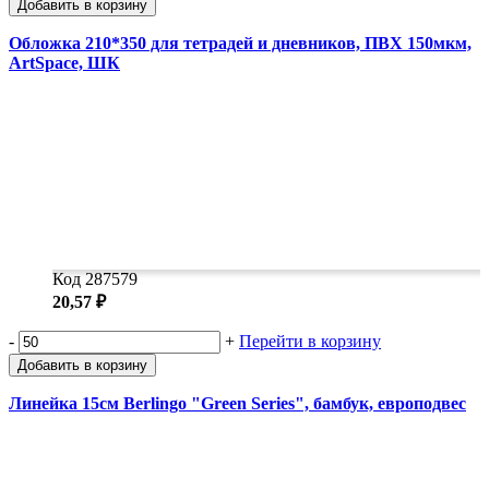
Добавить в корзину
Обложка 210*350 для тетрадей и дневников, ПВХ 150мкм,
ArtSpace, ШК
Код 287579
20,57 ₽
-
+
Перейти в корзину
Добавить в корзину
Линейка 15см Berlingo "Green Series", бамбук, европодвес