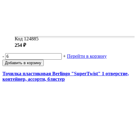
Код 124885
254 ₽
-
+
Перейти в корзину
Добавить в корзину
Точилка пластиковая Berlingo "SuperTwist" 1 отверстие,
контейнер, ассорти, блистер