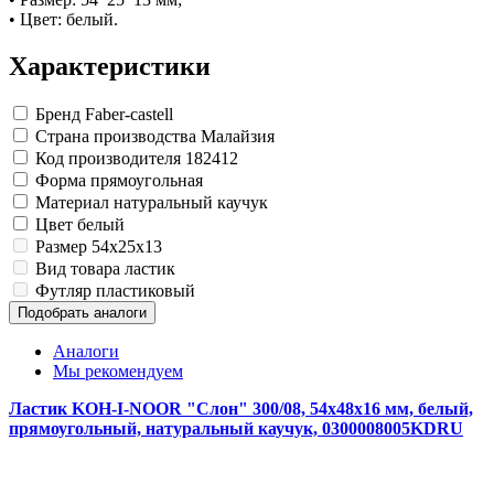
Замки прочие
• Цвет: белый.
Ящики для инструментов
Пленки солнцезащитные для окон
Характеристики
Все товары раздела
«Хозтовары»
Бренд
Faber-castell
Страна производства
Малайзия
Код производителя
182412
Форма
прямоугольная
Материал
натуральный каучук
Цвет
белый
Размер
54x25x13
Вид товара
ластик
Футляр
пластиковый
Подобрать аналоги
Аналоги
Мы рекомендуем
Ластик KOH-I-NOOR "Слон" 300/08, 54х48х16 мм, белый,
прямоугольный, натуральный каучук, 0300008005KDRU