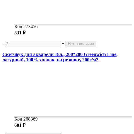
Код 273456
331 ₽
-
+
Нет в наличии
Скетчбук для акварели 18л., 200*200 Greenwich Line,
лазурный, 100% хлопок, на резинке, 200г/м2
Код 268369
601 ₽