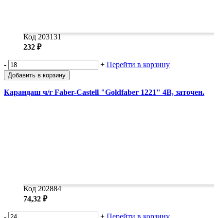
Код 203131
232 ₽
-
+
Перейти в корзину
Добавить в корзину
Карандаш ч/г Faber-Castell "Goldfaber 1221" 4B, заточен.
Код 202884
74,32 ₽
-
+
Перейти в корзину