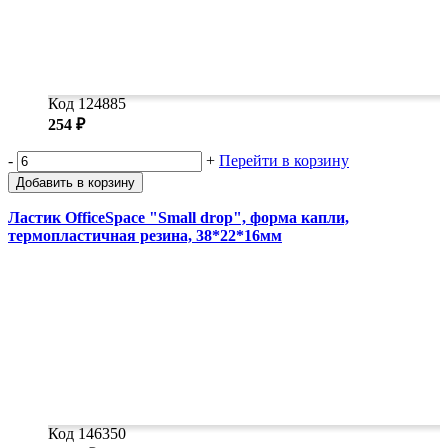
Код 124885
254 ₽
-
+
Перейти в корзину
Добавить в корзину
Ластик OfficeSpace "Small drop", форма капли,
термопластичная резина, 38*22*16мм
Код 146350