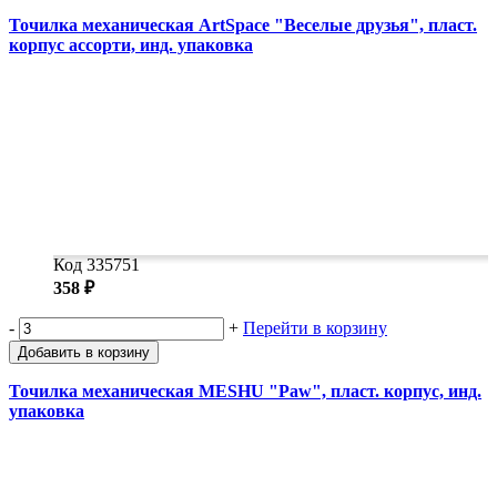
Точилка механическая ArtSpace "Веселые друзья", пласт.
корпус ассорти, инд. упаковка
Код 335751
358 ₽
-
+
Перейти в корзину
Добавить в корзину
Точилка механическая MESHU "Paw", пласт. корпус, инд.
упаковка