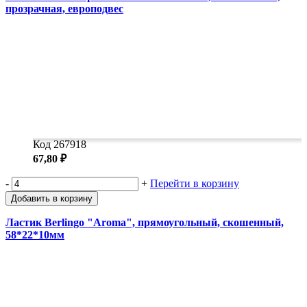
прозрачная, европодвес
Код 267918
67,80 ₽
-
+
Перейти в корзину
Добавить в корзину
Ластик Berlingo "Aroma", прямоугольный, скошенный,
58*22*10мм