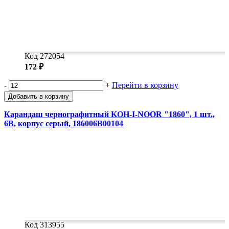
Код 272054
172 ₽
-
+
Перейти в корзину
Добавить в корзину
Карандаш чернографитный KOH-I-NOOR "1860", 1 шт.,
6B, корпус серый, 186006B00104
Код 313955