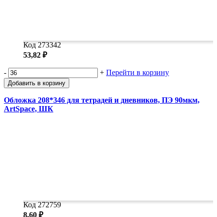
Код 273342
53,82 ₽
-
+
Перейти в корзину
Добавить в корзину
Обложка 208*346 для тетрадей и дневников, ПЭ 90мкм,
ArtSpace, ШК
Код 272759
8,60 ₽