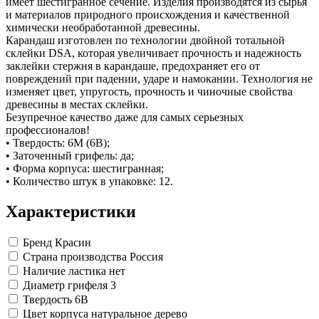
имеет шестигранное сечение. Изделия производятся из сырья
Замки прочие
и материалов природного происхождения и качественной
Ящики для инструментов
химически необработанной древесины.
Пленки солнцезащитные для окон
Карандаш изготовлен по технологии двойной тотальной
Все товары раздела
«Хозтовары»
склейки DSA, которая увеличивает прочность и надежность
заклейки стержня в карандаше, предохраняет его от
повреждений при падении, ударе и намокании. Технология не
изменяет цвет, упругость, прочность и чиночные свойства
древесины в местах склейки.
Безупречное качество даже для самых серьезных
профессионалов!
• Твердость: 6М (6B);
• Заточенный грифель: да;
• Форма корпуса: шестигранная;
• Количество штук в упаковке: 12.
Характеристики
Бренд
Красин
Страна производства
Россия
Наличие ластика
нет
Диаметр грифеля
3
Твердость
6B
Цвет корпуса
натуральное дерево