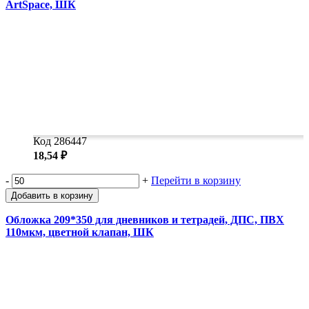
ArtSpace, ШК
Код 286447
18,54 ₽
-
+
Перейти в корзину
Добавить в корзину
Обложка 209*350 для дневников и тетрадей, ДПС, ПВХ
110мкм, цветной клапан, ШК