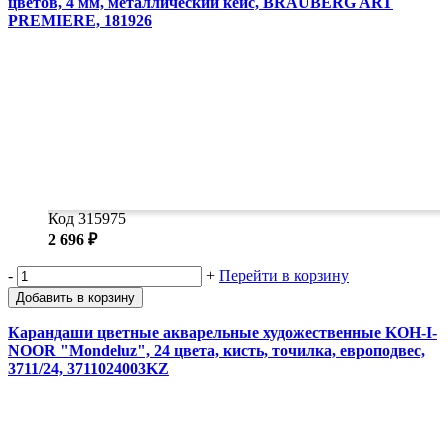
цветов, 4 мм, металлический кейс, BRAUBERG ART
PREMIERE, 181926
Код 315975
2 696 ₽
-
+
Перейти в корзину
Добавить в корзину
Карандаши цветные акварельные художественные KOH-I-
NOOR "Mondeluz", 24 цвета, кисть, точилка, европодвес,
3711/24, 3711024003KZ