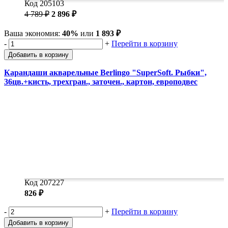
Код 205103
4 789 ₽
2 896 ₽
Ваша экономия:
40%
или
1 893 ₽
-
+
Перейти в корзину
Добавить в корзину
Карандаши акварельные Berlingo "SuperSoft. Рыбки",
36цв.+кисть, трехгран., заточен., картон, европодвес
Код 207227
826 ₽
-
+
Перейти в корзину
Добавить в корзину