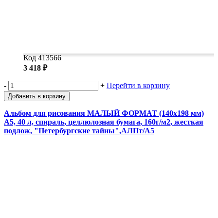
Код 413566
3 418 ₽
-
+
Перейти в корзину
Добавить в корзину
Альбом для рисования МАЛЫЙ ФОРМАТ (140х198 мм)
А5, 40 л, спираль, целлюлозная бумага, 160г/м2, жесткая
подлож, "Петербургские тайны",АЛПт/А5