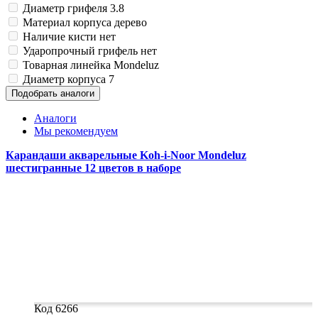
Замки прочие
Диаметр грифеля
3.8
Ящики для инструментов
Материал корпуса
дерево
Пленки солнцезащитные для окон
Наличие кисти
нет
Все товары раздела
«Хозтовары»
Ударопрочный грифель
нет
Товарная линейка
Mondeluz
Диаметр корпуса
7
Подобрать аналоги
Аналоги
Мы рекомендуем
Карандаши акварельные Koh-i-Noor Mondeluz
шестигранные 12 цветов в наборе
Код 6266