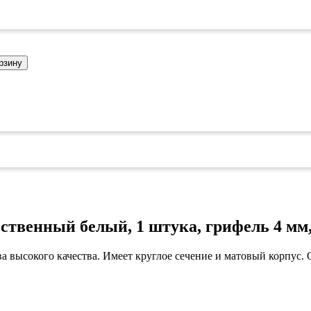
коврами
оты
едений
оры бактерицидные
ки
рзину
и кафе
овары»
онетницы
ары для торговли»
лей
ел
си
уда»
дстилки
твенный белый, 1 штука, грифель 4 м
а высокого качества. Имеет круглое сечение и матовый корпус.
ары
ков
ых работ
е