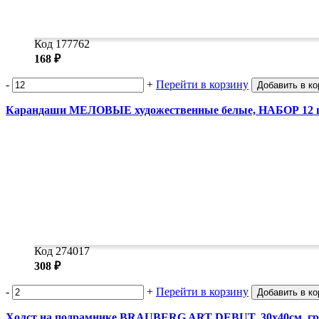
Код 177762
168 ₽
-
+
Перейти в корзину
Добавить в ко
Карандаши МЕЛОВЫЕ художественные белые, НАБОР 12 ш
Код 274017
308 ₽
-
+
Перейти в корзину
Добавить в ко
Холст на подрамнике BRAUBERG ART DEBUT, 30х40см, грун