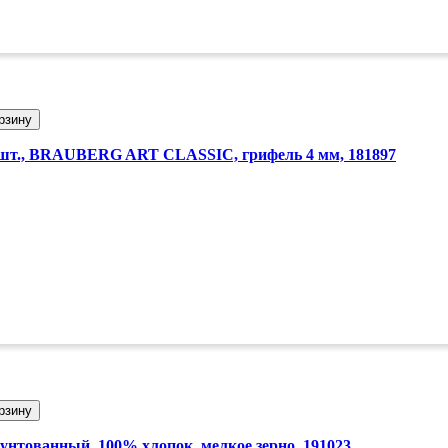
рзину
т., BRAUBERG ART CLASSIC, грифель 4 мм, 181897
рзину
тованный, 100% хлопок, мелкое зерно, 191023