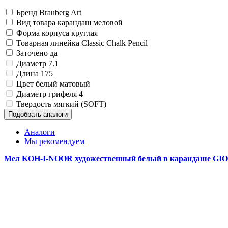
Изделия для медицинских отходов
Инструменты и аксессуары для графики
Замки прочие
Материалы для творчества
Ящики для инструментов
Мешки для мусора медицинские
Бренд
Brauberg Art
Проволока синельная (пушистая)
Пленки солнцезащитные для окон
Контейнеры для медицинских отходов
Вид товара
карандаш меловой
Все товары раздела
Все товары раздела
Цветная пористая резина и пластик
«Хозтовары»
«Медицина, спецодежда и
Форма корпуса
круглая
Фетр
Товарная линейка
Classic Chalk Pencil
Все товары раздела
«Для учебы и творчества»
Заточено
да
Диаметр
7.1
Длина
175
Цвет
белый матовый
Диаметр грифеля
4
Твердость
мягкий (SOFT)
Подобрать аналоги
Аналоги
Мы рекомендуем
Мел KOH-I-NOOR художественный белый в карандаше GI