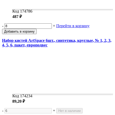
Код 174786
487 ₽
-
+
Перейти в корзину
Добавить в корзину
Набор кистей ArtSpace 6шт., синтетика, круглые, № 1, 2, 3,
4, 5, 6, пакет, европодвес
Код 174234
89,20 ₽
-
+
Нет в наличии