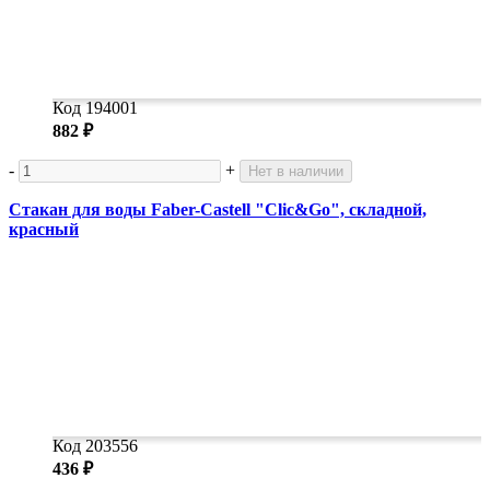
Код 194001
882 ₽
-
+
Нет в наличии
Стакан для воды Faber-Castell "Clic&Go", складной,
красный
Код 203556
436 ₽