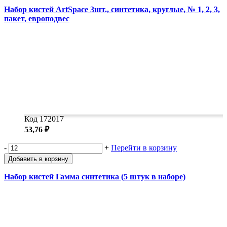
Набор кистей ArtSpace 3шт., синтетика, круглые, № 1, 2, 3,
пакет, европодвес
Код 172017
53,76 ₽
-
+
Перейти в корзину
Добавить в корзину
Набор кистей Гамма синтетика (5 штук в наборе)