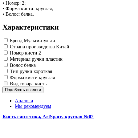
Замки прочие
• Номер: 2;
Ящики для инструментов
• Форма кисти: круглая;
Пленки солнцезащитные для окон
• Волос: белка.
Все товары раздела
«Хозтовары»
Характеристики
Бренд
Мульти-пульти
Страна производства
Китай
Номер кисти
2
Материал ручки
пластик
Волос
белка
Тип ручки
короткая
Форма кисти
круглая
Вид товара
кисть
Подобрать аналоги
Аналоги
Мы рекомендуем
Кисть синтетика, ArtSpace, круглая №02