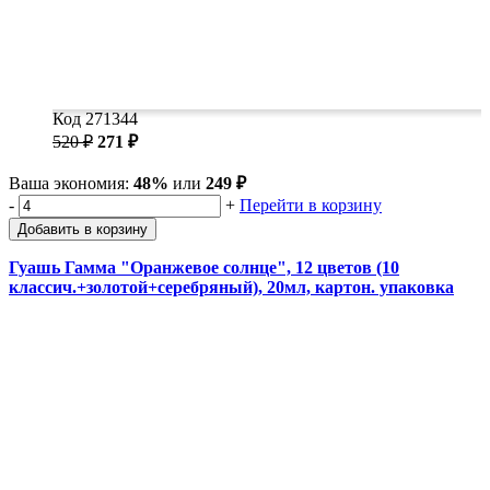
Код 271344
520 ₽
271 ₽
Ваша экономия:
48%
или
249 ₽
-
+
Перейти в корзину
Добавить в корзину
Гуашь Гамма "Оранжевое солнце", 12 цветов (10
классич.+золотой+серебряный), 20мл, картон. упаковка