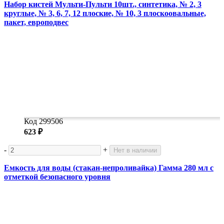
Набор кистей Мульти-Пульти 10шт., синтетика, № 2, 3
круглые, № 3, 6, 7, 12 плоские, № 10, 3 плоскоовальные,
пакет, европодвес
Код 299506
623 ₽
-
+
Нет в наличии
Емкость для воды (стакан-непроливайка) Гамма 280 мл с
отметкой безопасного уровня