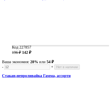
Код 227857
196 ₽
142 ₽
Ваша экономия:
28%
или
54 ₽
-
+
Нет в наличии
Стакан-непроливайка Гамма, ассорти