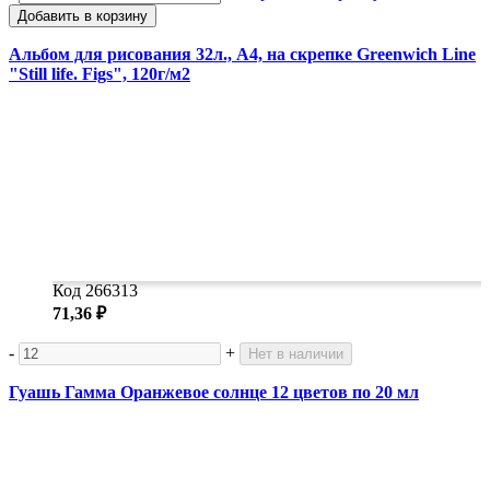
Добавить в корзину
Альбом для рисования 32л., А4, на скрепке Greenwich Line
"Still life. Figs", 120г/м2
Код 266313
71,36 ₽
-
+
Нет в наличии
Гуашь Гамма Оранжевое солнце 12 цветов по 20 мл