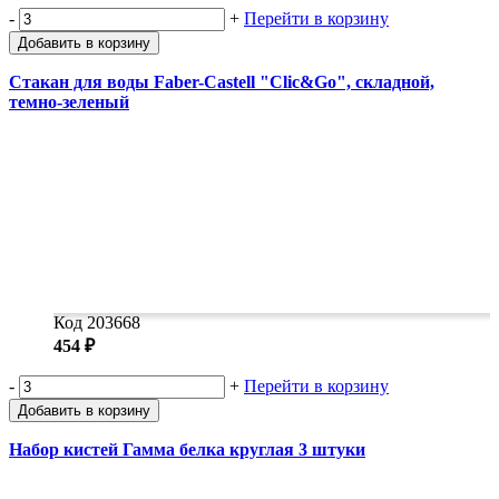
-
+
Перейти в корзину
Добавить в корзину
Стакан для воды Faber-Castell "Clic&Go", складной,
темно-зеленый
Код 203668
454 ₽
-
+
Перейти в корзину
Добавить в корзину
Набор кистей Гамма белка круглая 3 штуки