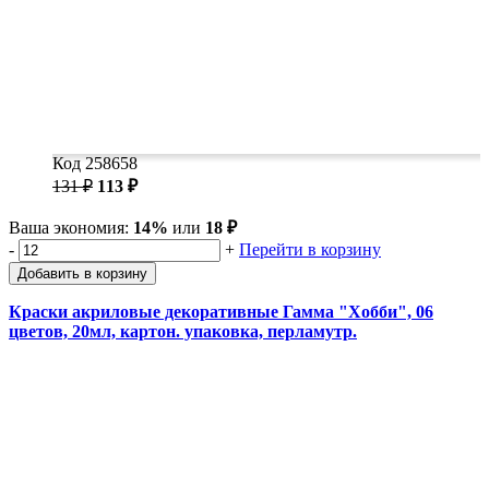
Код 258658
131 ₽
113 ₽
Ваша экономия:
14%
или
18 ₽
-
+
Перейти в корзину
Добавить в корзину
Краски акриловые декоративные Гамма "Хобби", 06
цветов, 20мл, картон. упаковка, перламутр.