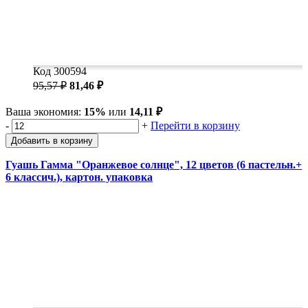
Код 300594
95,57 ₽
81,46 ₽
Ваша экономия:
15%
или
14,11 ₽
-
+
Перейти в корзину
Добавить в корзину
Гуашь Гамма "Оранжевое солнце", 12 цветов (6 пастельн.+
6 классич.), картон. упаковка