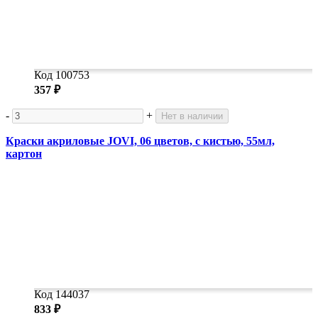
Код 100753
357 ₽
-
+
Нет в наличии
Краски акриловые JOVI, 06 цветов, с кистью, 55мл,
картон
Код 144037
833 ₽