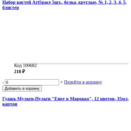
Набор кистей ArtSpace 5шт., белка, круглые, № 1, 2, 3, 4, 5,
блистер
Код 100682
218 ₽
-
+
Перейти в корзину
Добавить в корзину
Гуашь Мульти-Пульти "Енот в Марокко", 12 цветов, 35мл,
картон