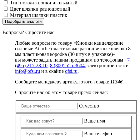
Замки прочие
Тип ножки кнопки
игольчатый
Ящики для инструментов
Цвет шляпки
разноцветный
Пленки солнцезащитные для окон
Материал шляпки
пластик
Все товары раздела
«Хозтовары»
Подобрать аналоги
Вопросы? Спросите нас
Любые вопросы по товару «Кнопки канцелярские
силовые Attache пластиковые разноцветные шляпка 8
мм пластиковая коробка (30 штук в упаковке)»
вы можете задать нашим продавцам по телефонам
+7
(495) 215-28-10
,
8 (800) 555-3604
, электронной почте
info@ofsi.ru
и в скайпе
ofsi.ru
.
Сообщите менеджеру артикул этого товара:
11346
.
Спросите нас об этом товаре прямо сейчас:
Отчество
Ваше имя
Ваш телефон