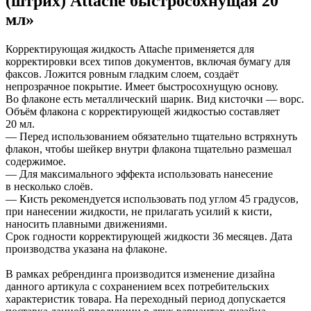
(штрих) Attache быстросохнущая 20
Замки прочие
мл»
Ящики для инструментов
Пленки солнцезащитные для окон
Все товары раздела
«Хозтовары»
Корректирующая жидкость Attache применяется для
корректировки всех типов документов, включая бумагу для
факсов. Ложится ровным гладким слоем, создаёт
непрозрачное покрытие. Имеет быстросохнущую основу.
Во флаконе есть металлический шарик. Вид кисточки — ворс.
Объём флакона с корректирующей жидкостью составляет
20 мл.
— Перед использованием обязательно тщательно встряхнуть
флакон, чтобы шейкер внутри флакона тщательно размешал
содержимое.
— Для максимального эффекта использовать нанесение
в несколько слоёв.
— Кисть рекомендуется использовать под углом 45 градусов,
при нанесении жидкости, не прилагать усилий к кисти,
наносить плавными движениями.
Срок годности корректирующей жидкости 36 месяцев. Дата
производства указана на флаконе.
В рамках ребрендинга производится изменение дизайна
данного артикула с сохранением всех потребительских
характеристик товара. На переходный период допускается