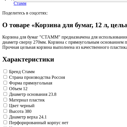
Изделия для медицинских отходов
Картон грунтованный для художественн
Замки прочие
Стамм
Инструменты и аксессуары для графики
Ящики для инструментов
Мешки для мусора медицинские
Материалы для творчества
Пленки солнцезащитные для окон
Контейнеры для медицинских отходов
Поделитесь в соцсетях:
Все товары раздела
Все товары раздела
Проволока синельная (пушистая)
«Хозтовары»
«Медицина, спецодежда и
Цветная пористая резина и пластик
О товаре «Корзина для бумаг, 12 л, це
Фетр
Все товары раздела
«Для учебы и творчества»
Корзина для бумаг "СТАММ" предназначена для использования в
диаметр сверху 270мм. Корзина с прямоугольным основанием по
Прочная цельная корзина выполнена из качественного пластик
Характеристики
Бренд
Стамм
Страна производства
Россия
Форма
прямоугольная
Объем
12
Диаметр основания
23.8
Материал
пластик
Цвет
черный
Высота
380
Диаметр верха
24.1
Перфорированный корпус
нет