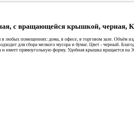
ых работ
 безопасность»
льная, с вращающейся крышкой, черная, 
 любых помещениях: дома, в офисе, в торговом зале. Объём изд
дходит для сбора мелкого мусора и бумаг. Цвет - черный. Благ
а и имеет прямоугольную форму. Удобная крышка вращается на 3