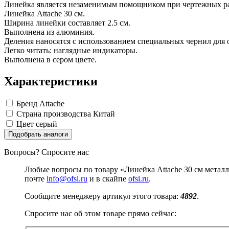
Изделия для медицинских отходов
Инструменты и аксессуары для графики
Замки прочие
Линейка является незаменимым помощником при чертежных раб
Материалы для творчества
Ящики для инструментов
Мешки для мусора медицинские
Линейка Attache 30 см.
Проволока синельная (пушистая)
Пленки солнцезащитные для окон
Контейнеры для медицинских отходов
Ширина линейки составляет 2.5 см.
Все товары раздела
Все товары раздела
Цветная пористая резина и пластик
«Хозтовары»
«Медицина, спецодежда и
Выполнена из алюминия.
Фетр
Деления наносятся с использованием специальных чернил для 
Все товары раздела
«Для учебы и творчества»
Легко читать: наглядные индикаторы.
Выполнена в сером цвете.
Характеристики
Бренд
Attache
Страна производства
Китай
Цвет
серый
Подобрать аналоги
Вопросы? Спросите нас
Любые вопросы по товару «Линейка Attache 30 см метал
почте
info@ofsi.ru
и в скайпе
ofsi.ru
.
Сообщите менеджеру артикул этого товара:
4892
.
Спросите нас об этом товаре прямо сейчас: