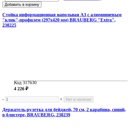
Добавить в корзину
Стойка информационная напольная А3 с алюминиевым
"клик"-профилем (297х420 мм) BRAUBERG "Extra",
238225
Код 317630
4 226 ₽
-
+
Нет в наличии
Держатель-рулетка для бейджей, 70 см, 2 карабина, синий,
в блистере, BRAUBERG, 238239