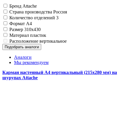
Замки прочие
Бренд
Attache
Ящики для инструментов
Страна производства
Россия
Пленки солнцезащитные для окон
Количество отделений
3
Все товары раздела
«Хозтовары»
Формат
A4
Размер
310x430
Материал
пластик
Расположение
вертикальное
Подобрать аналоги
Аналоги
Мы рекомендуем
Карман настенный A4 вертикальный (215x280 мм) на
шурупах Attache