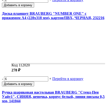
Добавить в корзину
Доска-планшет BRAUBERG "NUMBER ONE" с
прижимом А4 (228х318 мм), картон/ПВХ, ЧЕРНАЯ, 232216
Код 112020
278 ₽
-
+
Перейти в корзину
Добавить в корзину
Ручка шариковая настольная BRAUBERG "Стенд-Пен
Уайт1", СИНЯЯ, цепочка, корпус белый, линия письма 0,5
мм, 141044