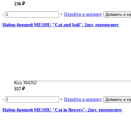
236 ₽
-
+
Перейти в корзину
Добавить в ко
Набор брошей MESHU "Cat and ball", 2шт, европодвес
Код 384262
357 ₽
-
+
Перейти в корзину
Добавить в ко
Набор брошей MESHU "Cat in flowers", 2шт, европодвес