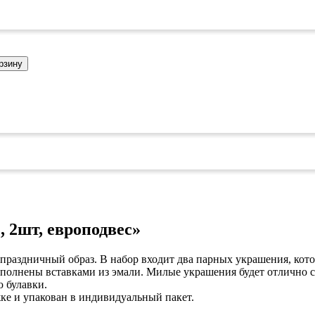
коврами
оты
едений
оры бактерицидные
ки
рзину
и кафе
овары»
онетницы
ары для торговли»
лей
ел
си
уда»
дстилки
 2шт, европодвес»
аздничный образ. В набор входит два парных украшения, кото
ары
олнены вставками из эмали. Милые украшения будет отлично смо
 булавки.
ков
ке и упакован в индивидуальный пакет.
ых работ
е