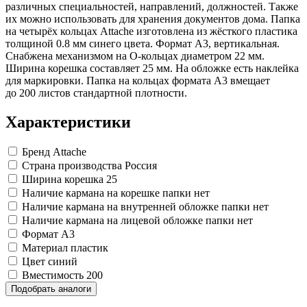
Замки прочие
различных специальностей, направлений, должностей. Также
Ящики для инструментов
их можно использовать для хранения документов дома. Папка
Пленки солнцезащитные для окон
на четырёх кольцах Attache изготовлена из жёсткого пластика
Все товары раздела
«Хозтовары»
толщиной 0.8 мм синего цвета. Формат А3, вертикальная.
Снабжена механизмом на O-кольцах диаметром 22 мм.
Ширина корешка составляет 25 мм. На обложке есть наклейка
для маркировки. Папка на кольцах формата А3 вмещает
до 200 листов стандартной плотности.
Характеристики
Бренд
Attache
Страна производства
Россия
Ширина корешка
25
Наличие кармана на корешке папки
нет
Наличие кармана на внутренней обложке папки
нет
Наличие кармана на лицевой обложке папки
нет
Формат
A3
Материал
пластик
Цвет
синий
Вместимость
200
Подобрать аналоги