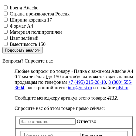
Замки прочие
Ящики для инструментов
Бренд
Attache
Пленки солнцезащитные для окон
Страна производства
Россия
Все товары раздела
«Хозтовары»
Ширина корешка
17
Формат
A4
Материал
полипропилен
Цвет
зелёный
Вместимость
150
Подобрать аналоги
Вопросы? Спросите нас
Любые вопросы по товару «Папка с зажимом Attache А4
0.7 мм зелёная (до 150 листов)» вы можете задать нашим
продавцам по телефонам
+7 (495) 215-28-10
,
8 (800) 555-
3604
, электронной почте
info@ofsi.ru
и в скайпе
ofsi.ru
.
Сообщите менеджеру артикул этого товара:
4132
.
Спросите нас об этом товаре прямо сейчас:
Отчество
Ваше имя