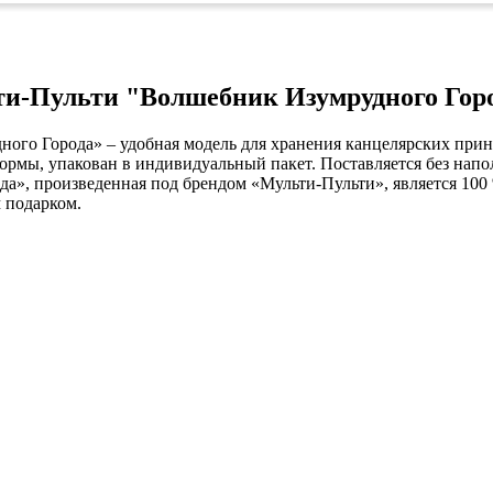
ых работ
 безопасность»
ьти-Пульти "Волшебник Изумрудного Гор
го Города» – удобная модель для хранения канцелярских прина
рмы, упакован в индивидуальный пакет. Поставляется без напо
а», произведенная под брендом «Мульти-Пульти», является 100
 подарком.