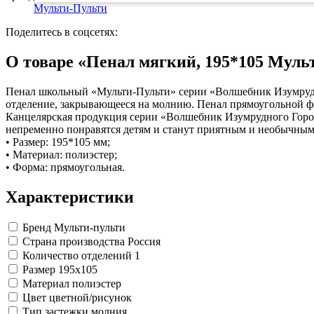
Изделия для медицинских отходов
Картон грунтованный для художественн
Замки прочие
Мульти-Пульти
Инструменты и аксессуары для графики
Ящики для инструментов
Мешки для мусора медицинские
Материалы для творчества
Пленки солнцезащитные для окон
Контейнеры для медицинских отходов
Поделитесь в соцсетях:
Все товары раздела
Все товары раздела
Проволока синельная (пушистая)
«Хозтовары»
«Медицина, спецодежда и
Цветная пористая резина и пластик
О товаре «Пенал мягкий, 195*105 Мул
Фетр
Все товары раздела
«Для учебы и творчества»
Пенал школьный «Мульти-Пульти» серии «Волшебник Изумрудно
отделение, закрывающееся на молнию. Пенал прямоугольной фо
Канцелярская продукция серии «Волшебник Изумрудного Город
непременно понравятся детям и станут приятным и необычным
• Размер: 195*105 мм;
• Материал: полиэстер;
• Форма: прямоугольная.
Характеристики
Бренд
Мульти-пульти
Страна производства
Россия
Количество отделений
1
Размер
195x105
Материал
полиэстер
Цвет
цветной/рисунок
Тип застежки
молния