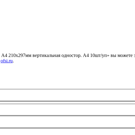
ых работ
 безопасность»
e А4 210х297мм вертикальная одностор. А4 10шт/уп» вы можете
е
ofsi.ru
.