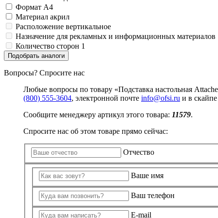
Изделия для медицинских отходов
Картон грунтованный для художественн
Замки прочие
Формат
A4
Инструменты и аксессуары для графики
Ящики для инструментов
Мешки для мусора медицинские
Материал
акрил
Материалы для творчества
Пленки солнцезащитные для окон
Контейнеры для медицинских отходов
Расположение
вертикальное
Все товары раздела
Все товары раздела
Проволока синельная (пушистая)
«Хозтовары»
«Медицина, спецодежда и
Назначение
для рекламных и информационных материалов
Цветная пористая резина и пластик
Количество сторон
1
Фетр
Все товары раздела
«Для учебы и творчества»
Подобрать аналоги
Вопросы? Спросите нас
Любые вопросы по товару «Подставка настольная Attach
(800) 555-3604
, электронной почте
info@ofsi.ru
и в скайп
Сообщите менеджеру артикул этого товара:
11579
.
Спросите нас об этом товаре прямо сейчас:
Отчество
Ваше имя
Ваш телефон
E-mail