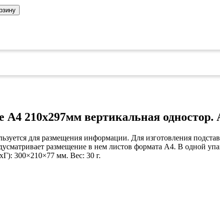
коврами
рзину
оты
едений
оры бактерицидные
ки
и кафе
овары»
онетницы
ары для торговли»
лей
e А4 210х297мм вертикальная одностор. 
ел
льзуется для размещения информации. Для изготовления подстав
уда»
сматривает размещение в нем листов формата А4. В одной упак
си
дстилки
): 300×210×77 мм. Вес: 30 г.
ары
ков
е