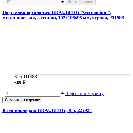
-
+
Нет в наличии
Подставка-органайзер BRAUBERG "Germanium",
металлическая, 3 секции, 102х186х95 мм, черная, 231986
Код 111488
665 ₽
-
+
Перейти в корзину
Добавить в корзину
Клей-карандаш BRAUBERG, 40 г, 222928