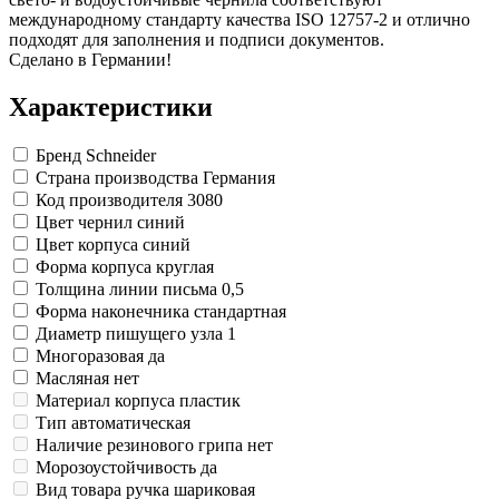
Замки прочие
международному стандарту качества ISO 12757-2 и отлично
Ящики для инструментов
подходят для заполнения и подписи документов.
Пленки солнцезащитные для окон
Сделано в Германии!
Все товары раздела
«Хозтовары»
Характеристики
Бренд
Schneider
Страна производства
Германия
Код производителя
3080
Цвет чернил
синий
Цвет корпуса
синий
Форма корпуса
круглая
Толщина линии письма
0,5
Форма наконечника
стандартная
Диаметр пишущего узла
1
Многоразовая
да
Масляная
нет
Материал корпуса
пластик
Тип
автоматическая
Наличие резинового грипа
нет
Морозоустойчивость
да
Вид товара
ручка шариковая