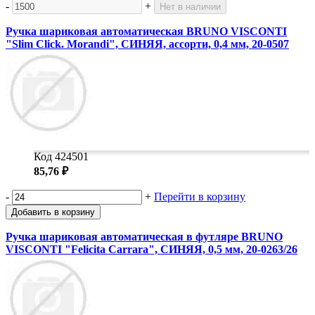
-
+
Нет в наличии
Ручка шариковая автоматическая BRUNO VISCONTI
"Slim Click. Morandi", СИНЯЯ, ассорти, 0,4 мм, 20-0507
Код 424501
85,76 ₽
-
+
Перейти в корзину
Добавить в корзину
Ручка шариковая автоматическая в футляре BRUNO
VISCONTI "Felicita Carrara", СИНЯЯ, 0,5 мм, 20-0263/26