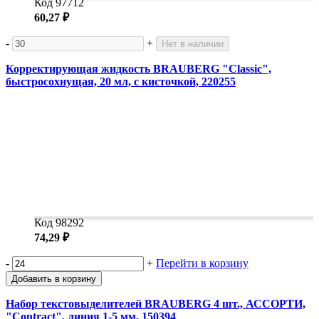
Код 97712
60,27 ₽
-
+
Нет в наличии
Корректирующая жидкость BRAUBERG "Classic",
быстросохнущая, 20 мл, с кисточкой, 220255
Код 98292
74,29 ₽
-
+
Перейти в корзину
Добавить в корзину
Набор текстовыделителей BRAUBERG 4 шт., АССОРТИ,
"Contract", линия 1-5 мм, 150394