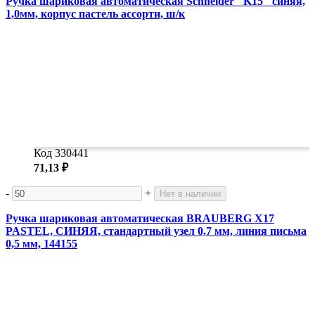
Ручка шариковая автоматическая Schneider "K15" синяя,
1,0мм, корпус пастель ассорти, ш/к
Код 330441
71,13 ₽
-
+
Нет в наличии
Ручка шариковая автоматическая BRAUBERG X17
PASTEL, СИНЯЯ, стандартный узел 0,7 мм, линия письма
0,5 мм, 144155