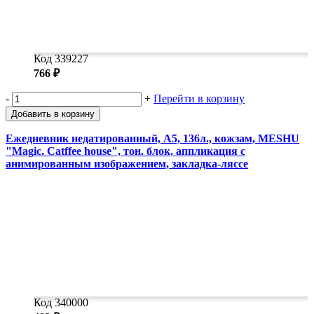
Код 339227
766 ₽
-
+
Перейти в корзину
Добавить в корзину
Ежедневник недатированный, А5, 136л., кожзам, MESHU
"Magic. Catffee house", тон. блок, аппликация с
анимированным изображением, закладка-ляссе
Код 340000