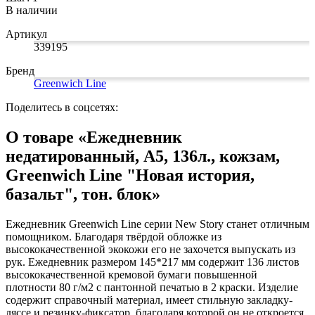
Замки прочие
В наличии
Ящики для инструментов
Пленки солнцезащитные для окон
Артикул
Все товары раздела
«Хозтовары»
339195
Бренд
Greenwich Line
Поделитесь в соцсетях:
О товаре «Ежедневник
недатированный, А5, 136л., кожзам,
Greenwich Line "Новая история,
базальт", тон. блок»
Ежедневник Greenwich Line серии New Story станет отличным
помощником. Благодаря твёрдой обложке из
высококачественной экокожи его не захочется выпускать из
рук. Ежедневник размером 145*217 мм содержит 136 листов
высококачественной кремовой бумаги повышенной
плотности 80 г/м2 с пантонной печатью в 2 краски. Изделие
содержит справочный материал, имеет стильную закладку-
ляссе и резинку-фиксатор, благодаря которой он не откроется