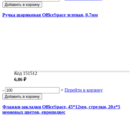
Добавить в корзину
Ручка шариковая OfficeSpace зеленая, 0,7мм
Код 151512
6,86 ₽
-
+
Перейти в корзину
Добавить в корзину
Флажки-закладки OfficeSpace, 45*12мм, стрелки, 20л*5
неоновых цветов, европодвес