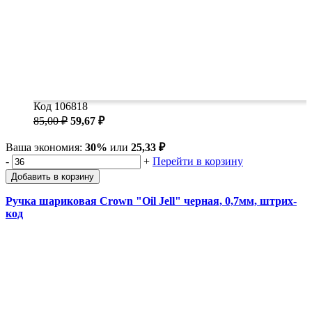
Код 106818
85,00 ₽
59,67 ₽
Ваша экономия:
30%
или
25,33 ₽
-
+
Перейти в корзину
Добавить в корзину
Ручка шариковая Crown "Oil Jell" черная, 0,7мм, штрих-
код