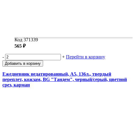
Код 371339
565 ₽
-
+
Перейти в корзину
Добавить в корзину
Ежедневник недатированный, А5, 136л., твердый
переплет, кожзам, BG "Тандем", черный/серый, цветной
срез, карман