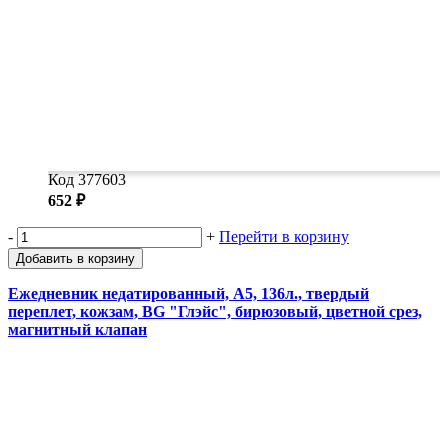
Код 377603
652 ₽
-
+
Перейти в корзину
Добавить в корзину
Ежедневник недатированный, А5, 136л., твердый
переплет, кожзам, BG "Глэйс", бирюзовый, цветной срез,
магнитный клапан