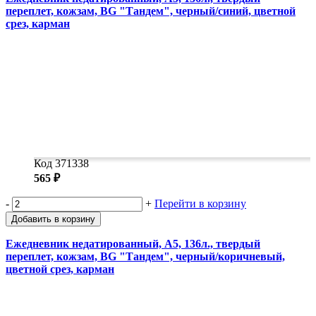
переплет, кожзам, BG "Тандем", черный/синий, цветной
срез, карман
Код 371338
565 ₽
-
+
Перейти в корзину
Добавить в корзину
Ежедневник недатированный, А5, 136л., твердый
переплет, кожзам, BG "Тандем", черный/коричневый,
цветной срез, карман