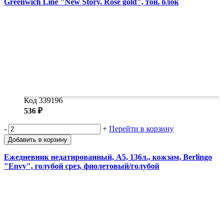
Greenwich Line "New Story. Rose gold", тон. блок
Код 339196
536 ₽
-
+
Перейти в корзину
Добавить в корзину
Ежедневник недатированный, А5, 136л., кожзам, Berlingo
"Envy", голубой срез, фиолетовый/голубой