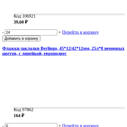
Код 106921
39,60 ₽
-
+
Перейти в корзину
Добавить в корзину
Флажки-закладки Berlingo, 45*12/42*12мм, 25л*8 неоновых
цветов, с линейкой, европодвес
Код 97862
164 ₽
-
+
Перейти в корзину