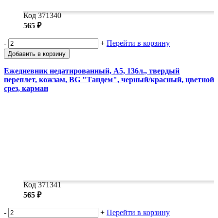
Код 371340
565 ₽
-
+
Перейти в корзину
Добавить в корзину
Ежедневник недатированный, А5, 136л., твердый
переплет, кожзам, BG "Тандем", черный/красный, цветной
срез, карман
Код 371341
565 ₽
-
+
Перейти в корзину