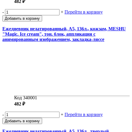
482 ₽
-
+
Перейти в корзину
Добавить в корзину
Ежедневник недатированный, А5, 136л., кожзам, MESHU
"Magic. Ice cream", тон. блок, аппликация с
анимированным изображением, закладка-ляссе
Код 340001
482 ₽
-
+
Перейти в корзину
Добавить в корзину
Ежедневник недатированный, А5, 136л., твердый