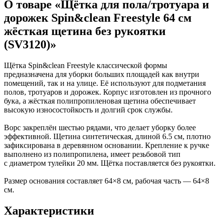
О товаре «Щётка для пола/тротуара и
Коврики на стол прочие
живописи
антисептики
Знаки запрещающие
Все товары раздела
Нити, шпагаты и иглы
Карандаши художественные
Знаки по электробезопасности
«Канцтовары»
дорожек Spin&clean Freestyle 64 см
Кисти художественные
Иглы для прошивки документов
Знаки предписывающие
жёсткая щетина без рукоятки
Краски художественные
Нити и ленты
Знаки предупреждающие
Мольберты, холсты, этюдники
Шпагаты и проволока
Знаки эвакуационные
(SV3120)»
Пастель, сангина, уголь, сепия
Станки и иглы для архивного
Знаки пожарной безопасности
Линеры, роллеры, ручки для графики
переплета
Конусы сигнальные
Пакеты упаковочные
Медицинское белье и покрытия
Профессиональные наборы для
Щётка Spin&clean Freestyle классической формы
художников
Пакеты майка
Одноразовые простыни, покрытия и
предназначена для уборки больших площадей как внутри
Картон грунтованный для
Пакеты с замком (Zip-Lock)
подстилки
помещений, так и на улице. Её используют для подметания
Медицинские товары
художественных работ
Пакеты с петлевой и вырубной ручкой
полов, тротуаров и дорожек. Корпус изготовлен из прочного
Инструменты и аксессуары для
Пакеты вакуумные
Расходные материалы для мед. техники
бука, а жёсткая полипропиленовая щетина обеспечивает
графики
Пакеты бумажные
Ортопедические товары
высокую износостойкость и долгий срок службы.
Материалы для творчества
Пакеты фасовочные
Расходные материалы для
Фольга и бумага для выпечки
Проволока синельная (пушистая)
стерилизации
Ворс закреплён шестью рядами, что делает уборку более
Инъекционные средства
Цветная пористая резина и пластик
Рукав для запекания
эффективной. Щетина синтетическая, длиной 6.5 см, плотно
Фетр
Фольга пищевая
Салфетки инъекционные
зафиксирована в деревянном основании. Крепление к ручке
Все товары раздела
Бумага для выпечки
Иглы и шприцы
«Для учебы и
выполнено из полипропилена, имеет резьбовой тип
творчества»
Самоклеющиеся крючки и полоски
Изделия для медицинских отходов
с диаметром тулейки 20 мм. Щётка поставляется без рукоятки.
Самоклеящиеся легкоудаляемые
Мешки для мусора медицинские
аксессуары
Контейнеры для медицинских отходов
Размер основания составляет 64×8 см, рабочая часть — 64×8
Хозяйственные принадлежности
Все товары раздела
«Медицина, спецодежда
см.
и безопасность»
Мешки для мусора
Ящики, боксы и корзины
Характеристики
универсальные