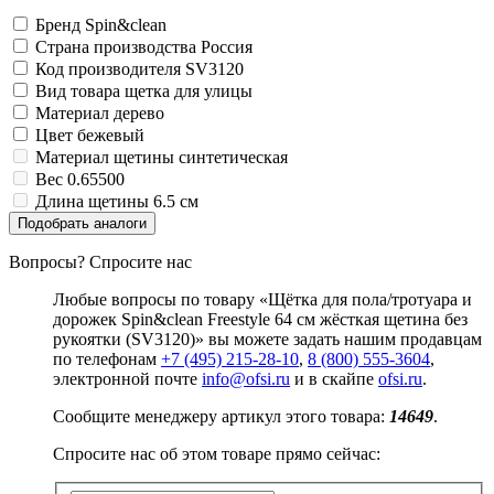
Замки прочие
Бренд
Spin&clean
Ящики для инструментов
Страна производства
Россия
Пленки солнцезащитные для окон
Все товары раздела
«Хозтовары»
Код производителя
SV3120
Вид товара
щетка для улицы
Материал
дерево
Цвет
бежевый
Материал щетины
синтетическая
Вес
0.65500
Длина щетины
6.5 см
Подобрать аналоги
Вопросы? Спросите нас
Любые вопросы по товару «Щётка для пола/тротуара и
дорожек Spin&clean Freestyle 64 см жёсткая щетина без
рукоятки (SV3120)» вы можете задать нашим продавцам
по телефонам
+7 (495) 215-28-10
,
8 (800) 555-3604
,
электронной почте
info@ofsi.ru
и в скайпе
ofsi.ru
.
Сообщите менеджеру артикул этого товара:
14649
.
Спросите нас об этом товаре прямо сейчас: