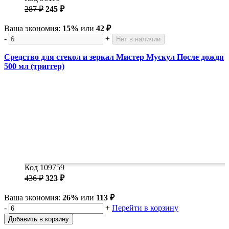
287 ₽
245 ₽
Ваша экономия:
15%
или
42 ₽
-
+
Нет в наличии
Средство для стекол и зеркал Мистер Мускул После дождя
500 мл (триггер)
Код 109759
436 ₽
323 ₽
Ваша экономия:
26%
или
113 ₽
-
+
Перейти в корзину
Добавить в корзину