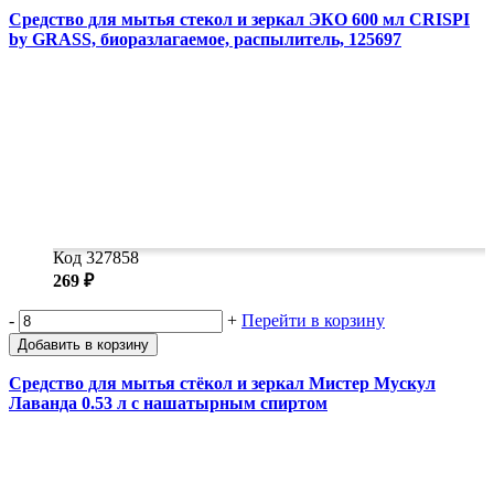
Средство для мытья стекол и зеркал ЭКО 600 мл CRISPI
by GRASS, биоразлагаемое, распылитель, 125697
Код 327858
269 ₽
-
+
Перейти в корзину
Добавить в корзину
Средство для мытья стёкол и зеркал Мистер Мускул
Лаванда 0.53 л с нашатырным спиртом