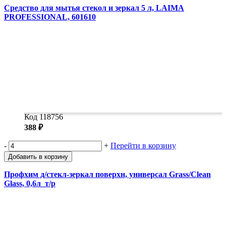
Средство для мытья стекол и зеркал 5 л, LAIMA
PROFESSIONAL, 601610
Код 118756
388 ₽
-
+
Перейти в корзину
Добавить в корзину
Профхим д/стекл-зеркал поверхн, универсал Grass/Clean
Glass, 0,6л_т/р