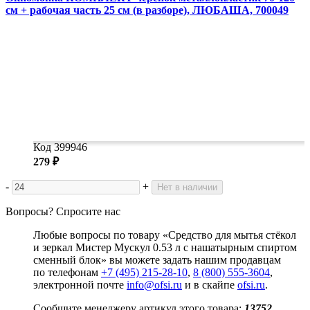
см + рабочая часть 25 см (в разборе), ЛЮБАША, 700049
Код 399946
279 ₽
-
+
Нет в наличии
Вопросы? Спросите нас
Любые вопросы по товару «Средство для мытья стёкол
и зеркал Мистер Мускул 0.53 л с нашатырным спиртом
сменный блок» вы можете задать нашим продавцам
по телефонам
+7 (495) 215-28-10
,
8 (800) 555-3604
,
электронной почте
info@ofsi.ru
и в скайпе
ofsi.ru
.
Сообщите менеджеру артикул этого товара:
13752
.