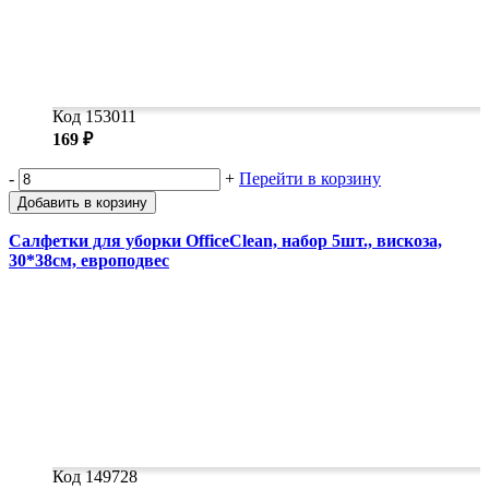
Код 153011
169 ₽
-
+
Перейти в корзину
Добавить в корзину
Салфетки для уборки OfficeClean, набор 5шт., вискоза,
30*38см, европодвес
Код 149728