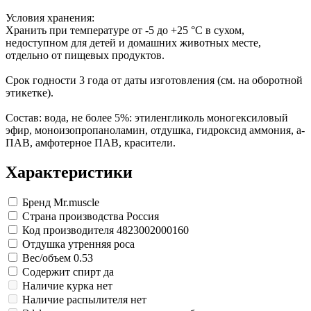
Замки прочие
Условия хранения:
Ящики для инструментов
Хранить при температуре от -5 до +25 °С в сухом,
Пленки солнцезащитные для окон
недоступном для детей и домашних животных месте,
Все товары раздела
«Хозтовары»
отдельно от пищевых продуктов.
Срок годности 3 года от даты изготовления (см. на оборотной
этикетке).
Состав: вода, не более 5%: этиленгликоль моногексиловый
эфир, моноизопропаноламин, отдушка, гидроксид аммония, а-
ПАВ, амфотерное ПАВ, красители.
Характеристики
Бренд
Mr.muscle
Страна производства
Россия
Код производителя
4823002000160
Отдушка
утренняя роса
Вес/объем
0.53
Содержит спирт
да
Наличие курка
нет
Наличие распылителя
нет