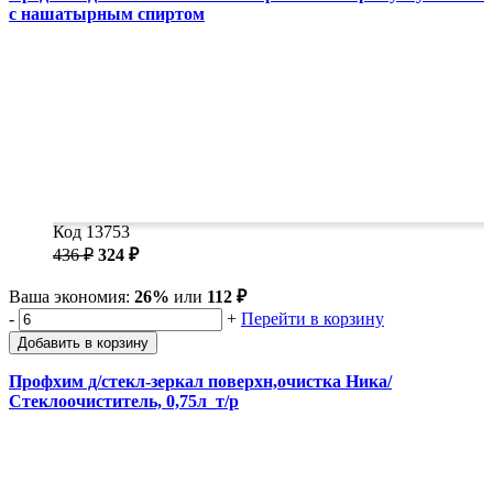
с нашатырным спиртом
Код 13753
436 ₽
324 ₽
Ваша экономия:
26%
или
112 ₽
-
+
Перейти в корзину
Добавить в корзину
Профхим д/стекл-зеркал поверхн,очистка Ника/
Стеклоочиститель, 0,75л_т/р