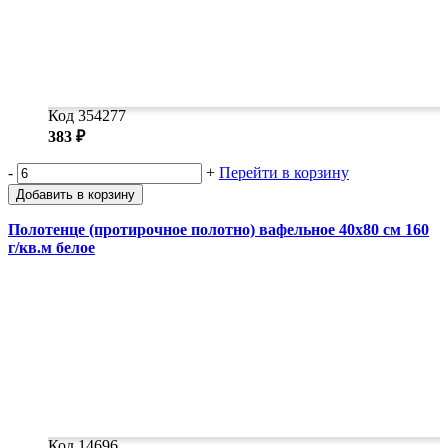
Код 354277
383 ₽
-
+
Перейти в корзину
Добавить в корзину
Полотенце (протирочное полотно) вафельное 40x80 см 160
г/кв.м белое
Код 14696