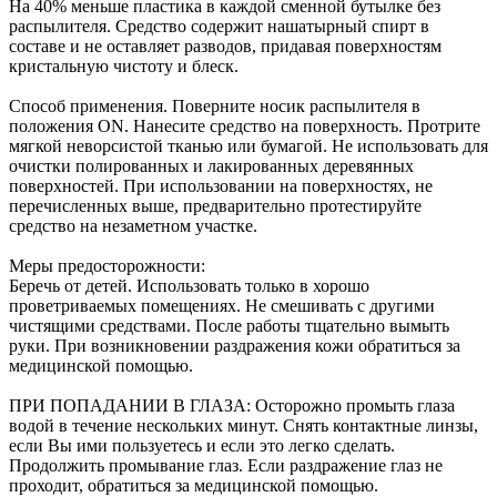
На 40% меньше пластика в каждой сменной бутылке без
Коврики на стол прочие
живописи
антисептики
Знаки запрещающие
распылителя. Средство содержит нашатырный спирт в
Все товары раздела
Нити, шпагаты и иглы
Карандаши художественные
Знаки по электробезопасности
«Канцтовары»
составе и не оставляет разводов, придавая поверхностям
Кисти художественные
Иглы для прошивки документов
Знаки предписывающие
кристальную чистоту и блеск.
Краски художественные
Нити и ленты
Знаки предупреждающие
Мольберты, холсты, этюдники
Шпагаты и проволока
Знаки эвакуационные
Способ применения. Поверните носик распылителя в
Пастель, сангина, уголь, сепия
Станки и иглы для архивного
Знаки пожарной безопасности
положения ON. Нанесите средство на поверхность. Протрите
Линеры, роллеры, ручки для графики
переплета
Конусы сигнальные
мягкой неворсистой тканью или бумагой. Не использовать для
Пакеты упаковочные
Медицинское белье и покрытия
Профессиональные наборы для
очистки полированных и лакированных деревянных
художников
Пакеты майка
Одноразовые простыни, покрытия и
поверхностей. При использовании на поверхностях, не
Картон грунтованный для
Пакеты с замком (Zip-Lock)
подстилки
перечисленных выше, предварительно протестируйте
Медицинские товары
художественных работ
Пакеты с петлевой и вырубной ручкой
средство на незаметном участке.
Инструменты и аксессуары для
Пакеты вакуумные
Расходные материалы для мед. техники
графики
Пакеты бумажные
Ортопедические товары
Меры предосторожности:
Материалы для творчества
Пакеты фасовочные
Расходные материалы для
Беречь от детей. Использовать только в хорошо
Фольга и бумага для выпечки
Проволока синельная (пушистая)
стерилизации
проветриваемых помещениях. Не смешивать с другими
Инъекционные средства
Цветная пористая резина и пластик
Рукав для запекания
чистящими средствами. После работы тщательно вымыть
Фетр
Фольга пищевая
Салфетки инъекционные
руки. При возникновении раздражения кожи обратиться за
Все товары раздела
Бумага для выпечки
Иглы и шприцы
«Для учебы и
медицинской помощью.
творчества»
Самоклеющиеся крючки и полоски
Изделия для медицинских отходов
Самоклеящиеся легкоудаляемые
Мешки для мусора медицинские
ПРИ ПОПАДАНИИ В ГЛАЗА: Осторожно промыть глаза
аксессуары
Контейнеры для медицинских отходов
водой в течение нескольких минут. Снять контактные линзы,
Хозяйственные принадлежности
Все товары раздела
«Медицина, спецодежда
если Вы ими пользуетесь и если это легко сделать.
и безопасность»
Мешки для мусора
Продолжить промывание глаз. Если раздражение глаз не
Ящики, боксы и корзины
проходит, обратиться за медицинской помощью.
универсальные