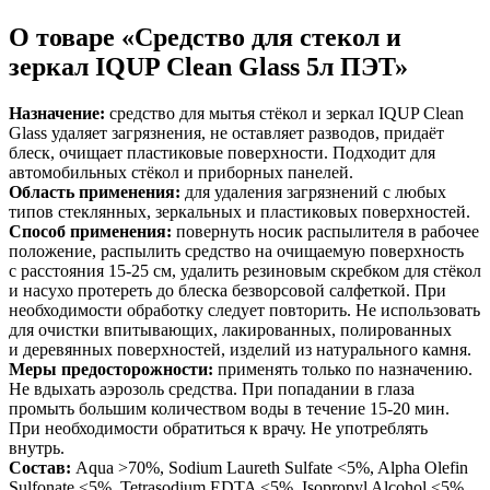
Коврики на стол прочие
живописи
антисептики
Знаки запрещающие
Все товары раздела
Нити, шпагаты и иглы
Карандаши художественные
Знаки по электробезопасности
«Канцтовары»
О товаре «Средство для стекол и
Кисти художественные
Иглы для прошивки документов
Знаки предписывающие
зеркал IQUP Clean Glass 5л ПЭТ»
Краски художественные
Нити и ленты
Знаки предупреждающие
Мольберты, холсты, этюдники
Шпагаты и проволока
Знаки эвакуационные
Пастель, сангина, уголь, сепия
Станки и иглы для архивного
Знаки пожарной безопасности
Назначение:
средство для мытья стёкол и зеркал IQUP Clean
Линеры, роллеры, ручки для графики
переплета
Конусы сигнальные
Glass удаляет загрязнения, не оставляет разводов, придаёт
Пакеты упаковочные
Медицинское белье и покрытия
Профессиональные наборы для
блеск, очищает пластиковые поверхности. Подходит для
художников
Пакеты майка
Одноразовые простыни, покрытия и
автомобильных стёкол и приборных панелей.
Картон грунтованный для
Пакеты с замком (Zip-Lock)
подстилки
Область применения:
для удаления загрязнений с любых
Медицинские товары
художественных работ
Пакеты с петлевой и вырубной ручкой
типов стеклянных, зеркальных и пластиковых поверхностей.
Инструменты и аксессуары для
Пакеты вакуумные
Расходные материалы для мед. техники
Способ применения:
повернуть носик распылителя в рабочее
графики
Пакеты бумажные
Ортопедические товары
положение, распылить средство на очищаемую поверхность
Материалы для творчества
Пакеты фасовочные
Расходные материалы для
с расстояния 15-25 см, удалить резиновым скребком для стёкол
Фольга и бумага для выпечки
Проволока синельная (пушистая)
стерилизации
и насухо протереть до блеска безворсовой салфеткой. При
Инъекционные средства
Цветная пористая резина и пластик
Рукав для запекания
необходимости обработку следует повторить. Не использовать
Фетр
Фольга пищевая
Салфетки инъекционные
для очистки впитывающих, лакированных, полированных
Все товары раздела
Бумага для выпечки
Иглы и шприцы
«Для учебы и
и деревянных поверхностей, изделий из натурального камня.
творчества»
Самоклеющиеся крючки и полоски
Изделия для медицинских отходов
Меры предосторожности:
применять только по назначению.
Самоклеящиеся легкоудаляемые
Мешки для мусора медицинские
Не вдыхать аэрозоль средства. При попадании в глаза
аксессуары
Контейнеры для медицинских отходов
промыть большим количеством воды в течение 15-20 мин.
Хозяйственные принадлежности
Все товары раздела
«Медицина, спецодежда
При необходимости обратиться к врачу. Не употреблять
и безопасность»
Мешки для мусора
внутрь.
Ящики, боксы и корзины
Состав:
Aqua >70%, Sodium Laureth Sulfate <5%, Alpha Olefin
универсальные
Sulfonate <5%, Tetrasodium EDTA <5%, Isopropyl Alcohol <5%,