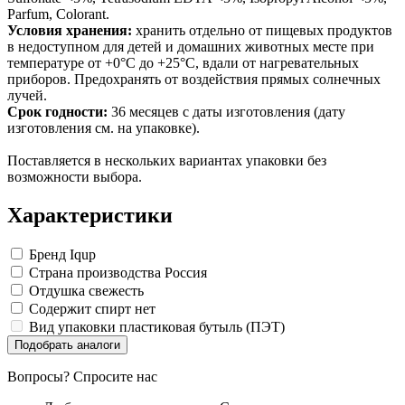
Замки прочие
Parfum, Colorant.
Ящики для инструментов
Условия хранения:
хранить отдельно от пищевых продуктов
Пленки солнцезащитные для окон
в недоступном для детей и домашних животных месте при
Все товары раздела
«Хозтовары»
температуре от +0°С до +25°С, вдали от нагревательных
приборов. Предохранять от воздействия прямых солнечных
лучей.
Срок годности:
36 месяцев с даты изготовления (дату
изготовления см. на упаковке).
Поставляется в нескольких вариантах упаковки без
возможности выбора.
Характеристики
Бренд
Iqup
Страна производства
Россия
Отдушка
свежесть
Содержит спирт
нет
Вид упаковки
пластиковая бутыль (ПЭТ)
Подобрать аналоги
Вопросы? Спросите нас