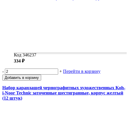
Код 346237
334 ₽
-
+
Перейти в корзину
Добавить в корзину
Набор карандашей чернографитных художественных Koh-
i-Noor Technic заточенные шестигранные, корпус желтый
(12 штук)