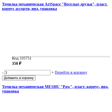
Точилка механическая ArtSpace "Веселые друзья", пласт.
корпус ассорти, инд. упаковка
Код 335751
358 ₽
-
+
Перейти в корзину
Добавить в корзину
Точилка механическая MESHU "Paw", пласт. корпус, инд.
упаковка