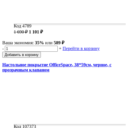
Код 4789
1 690 ₽
1 101 ₽
Ваша экономия:
35%
или
589 ₽
-
+
Перейти в корзину
Добавить в корзину
Настольное покрытие OfficeSpace, 38*59см, черное, с
прозрачным клапаном
Код 107373