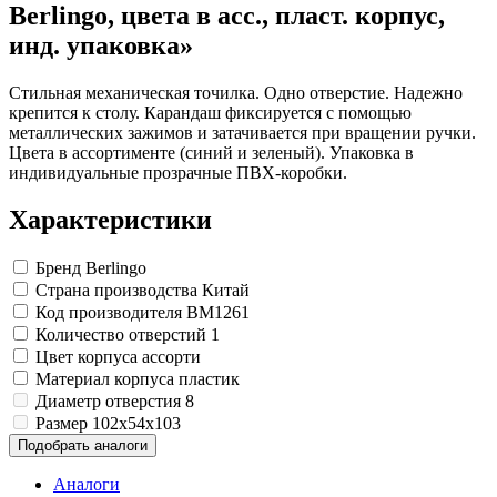
Замки прочие
Berlingo, цвета в асс., пласт. корпус,
Ящики для инструментов
инд. упаковка»
Пленки солнцезащитные для окон
Все товары раздела
«Хозтовары»
Стильная механическая точилка. Одно отверстие. Надежно
крепится к столу. Карандаш фиксируется с помощью
металлических зажимов и затачивается при вращении ручки.
Цвета в ассортименте (синий и зеленый). Упаковка в
индивидуальные прозрачные ПВХ-коробки.
Характеристики
Бренд
Berlingo
Страна производства
Китай
Код производителя
BM1261
Количество отверстий
1
Цвет корпуса
ассорти
Материал корпуса
пластик
Диаметр отверстия
8
Размер
102x54x103
Подобрать аналоги
Аналоги