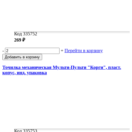
Код 335752
269 ₽
-
+
Перейти в корзину
Добавить в корзину
Точилка механическая Мульти-Пульти "Корги", пласт.
копус, инд. упаковка
Код 335753