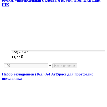
90мкм, универсальная с клеевым краем, Greenwich Line,
ШК
Код 289431
11,27 ₽
-
+
Нет в наличии
Набор вкладышей (16л.) А4 ArtSpace для портфолио
школьника