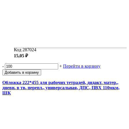
Код 287024
15,05 ₽
-
+
Перейти в корзину
Добавить в корзину
Обложка 222*455 для рабочих тетрадей, дидакт. матер.,
дневн. в тв. перепл., универсальная, ДПС, ПВХ 110мкм,
ШК