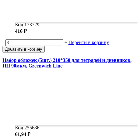
Код 173729
416 ₽
-
+
Перейти в корзину
Добавить в корзину
Набор обложек (5шт.) 210*350 для тетрадей и дневников,
ПП 90мкм, Greenwich Line
Код 255686
61,94 ₽