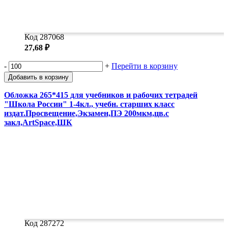
Код 287068
27,68 ₽
-
+
Перейти в корзину
Добавить в корзину
Обложка 265*415 для учебников и рабочих тетрадей
"Школа России" 1-4кл., учебн. старших класс
издат.Просвещение,Экзамен,ПЭ 200мкм,цв.с
закл,ArtSpace,ШК
Код 287272