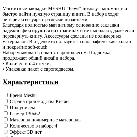
Замки прочие
Ящики для инструментов
Магнитные закладки MESHU "Paws" помогут запомнить и
Пленки солнцезащитные для окон
быстро найти нужную страницу книги. В набор входят
Все товары раздела
«Хозтовары»
четыре аксессуара с разными дизайнами.
Благодаря полностью магнитному основанию закладки
надёжно фиксируются на страницах и не выпадают, даже если
перевернуть книгу. Аксессуары сделаны из полимерных
материалов. В отделке используется голографическая фольга
и покрытие soft-touch.
Набор упакован в пакет с европодвесом. Подложка
продолжает общий дизайн набора.
• Количество: 4 штуки;
• Упаковка: пакет с европодвесом.
Характеристики
Бренд
Meshu
Страна производства
Китай
Пол
унисекс
Размер
130x62
Материал
полимерные материалы
Количество в наборе
4
Эффект 3D
нет