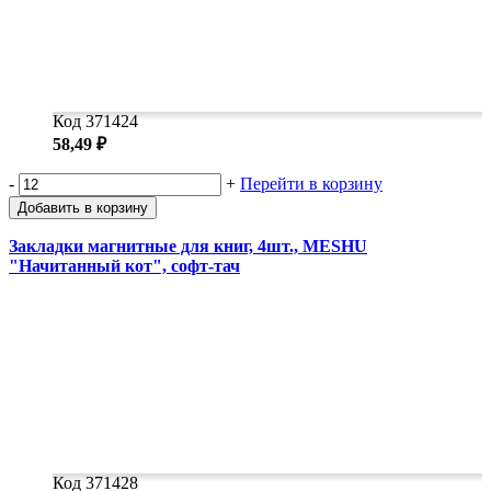
Код 371424
58,49 ₽
-
+
Перейти в корзину
Добавить в корзину
Закладки магнитные для книг, 4шт., MESHU
"Начитанный кот", софт-тач
Код 371428