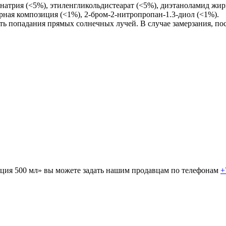
ых работ
 натрия (<5%), этиленгликольдистеарат (<5%), диэтаноламид жир
рная композиция (<1%), 2-бром-2-нитропропан-1.3-диол (<1%).
ть попадания прямых солнечных лучей. В случае замерзания, по
 безопасность»
ция 500 мл» вы можете задать нашим продавцам по телефонам
+