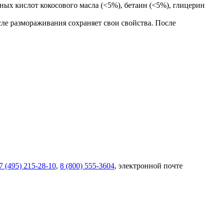
ных кислот кокосового масла (<5%), бетаин (<5%), глицерин
сле размораживания сохраняет свои свойства. После
7 (495) 215-28-10
,
8 (800) 555-3604
, электронной почте