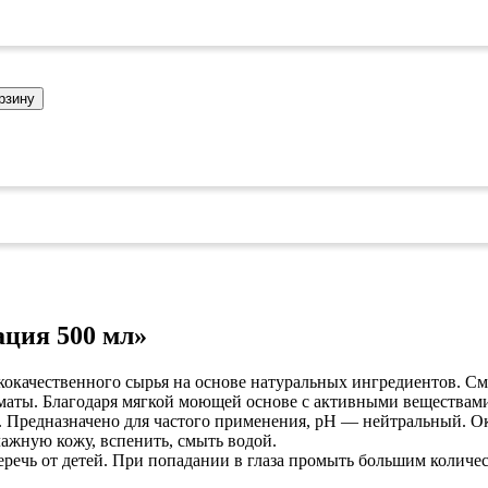
коврами
оты
едений
оры бактерицидные
ки
рзину
и кафе
овары»
онетницы
ары для торговли»
лей
ел
уда»
ация 500 мл»
си
дстилки
ококачественного сырья на основе натуральных ингредиентов. С
оматы. Благодаря мягкой моющей основе с активными веществам
ары
. Предназначено для частого применения, рН — нейтральный. О
ажную кожу, вспенить, смыть водой.
еречь от детей. При попадании в глаза промыть большим колич
ков
е