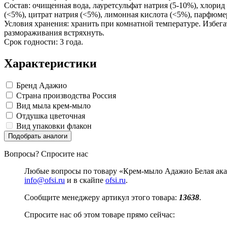
Изделия для медицинских отходов
Картон грунтованный для художественн
Замки прочие
Состав: очищенная вода, лауретсульфат натрия (5-10%), хлорид
Инструменты и аксессуары для графики
Ящики для инструментов
Мешки для мусора медицинские
(<5%), цитрат натрия (<5%), лимонная кислота (<5%), парфюме
Материалы для творчества
Пленки солнцезащитные для окон
Контейнеры для медицинских отходов
Условия хранения: хранить при комнатной температуре. Избега
Все товары раздела
Все товары раздела
Проволока синельная (пушистая)
«Хозтовары»
«Медицина, спецодежда и
размораживания встряхнуть.
Цветная пористая резина и пластик
Срок годности: 3 года.
Фетр
Все товары раздела
«Для учебы и творчества»
Характеристики
Бренд
Адажио
Страна производства
Россия
Вид мыла
крем-мыло
Отдушка
цветочная
Вид упаковки
флакон
Подобрать аналоги
Вопросы? Спросите нас
Любые вопросы по товару «Крем-мыло Адажио Белая ака
info@ofsi.ru
и в скайпе
ofsi.ru
.
Сообщите менеджеру артикул этого товара:
13638
.
Спросите нас об этом товаре прямо сейчас: