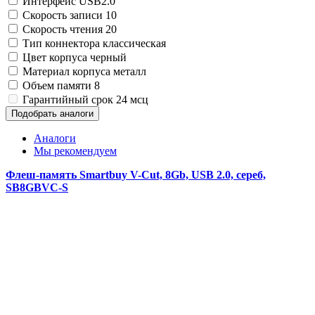
Интерфейс
USB2.0
Замки прочие
Скорость записи
10
Ящики для инструментов
Скорость чтения
20
Пленки солнцезащитные для окон
Все товары раздела
«Хозтовары»
Тип коннектора
классическая
Цвет корпуса
черный
Материал корпуса
металл
Объем памяти
8
Гарантийный срок
24 мсц
Подобрать аналоги
Аналоги
Мы рекомендуем
Флеш-память Smartbuy V-Cut, 8Gb, USB 2.0, сереб,
SB8GBVC-S