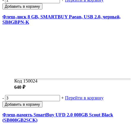
Добавить в корзину
Флеш-диск 8 GB, SMARTBUY Paean, USB 2.0, черный,
SB8GBPN-K
Код 150024
640 ₽
-
+
Перейти в корзину
Добавить в корзину
Флеш-память SmartBuy UFD 2.0 008GB Scout Black
(SB008GB2SCK)