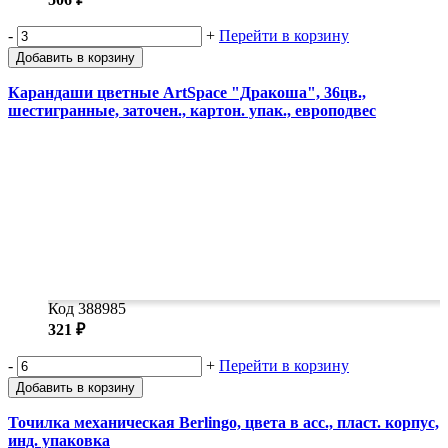
-
+
Перейти в корзину
Добавить в корзину
Карандаши цветные ArtSpace "Дракоша", 36цв.,
шестигранные, заточен., картон. упак., европодвес
Код 388985
321 ₽
-
+
Перейти в корзину
Добавить в корзину
Точилка механическая Berlingo, цвета в асс., пласт. корпус,
инд. упаковка