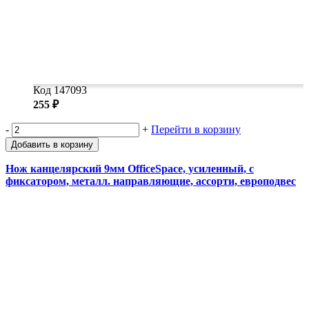
Код 147093
255 ₽
-
+
Перейти в корзину
Добавить в корзину
Нож канцелярский 9мм OfficeSpace, усиленный, с
фиксатором, металл. направляющие, ассорти, европодвес