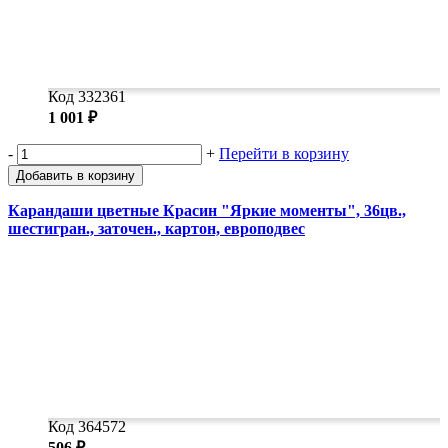
Код 332361
1 001 ₽
-
+
Перейти в корзину
Добавить в корзину
Карандаши цветные Красин "Яркие моменты", 36цв.,
шестигран., заточен., картон, европодвес
Код 364572
506 ₽