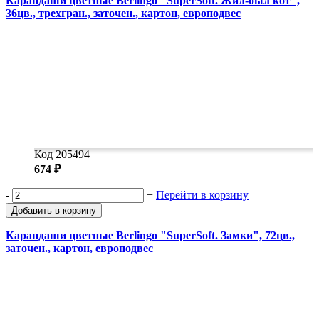
Карандаши цветные Berlingo "SuperSoft. Жил-был кот",
36цв., трехгран., заточен., картон, европодвес
Код 205494
674 ₽
-
+
Перейти в корзину
Добавить в корзину
Карандаши цветные Berlingo "SuperSoft. Замки", 72цв.,
заточен., картон, европодвес