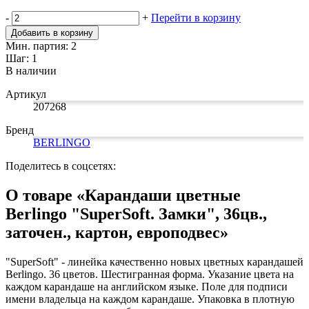
Замки прочие
-
+
Перейти в корзину
Ящики для инструментов
Пленки солнцезащитные для окон
Добавить в корзину
Все товары раздела
«Хозтовары»
Мин. партия: 2
Шаг: 1
В наличии
Артикул
207268
Бренд
BERLINGO
Поделитесь в соцсетях:
О товаре «Карандаши цветные
Berlingo "SuperSoft. Замки", 36цв.,
заточен., картон, европодвес»
"SuperSoft" - линейка качественно новых цветных карандашей
Berlingo. 36 цветов. Шестигранная форма. Указание цвета на
каждом карандаше на английском языке. Поле для подписи
имени владельца на каждом карандаше. Упаковка в плотную