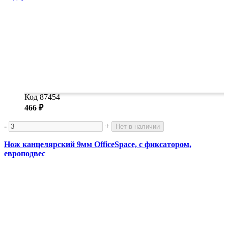
Код 87454
466 ₽
-
+
Нет в наличии
Нож канцелярский 9мм OfficeSpace, с фиксатором,
европодвес