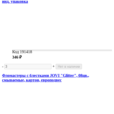
инд. упаковка
Код 191418
346 ₽
-
+
Нет в наличии
Фломастеры с блестками JOVI "Glitter", 08цв.,
смываемые, картон, европодвес