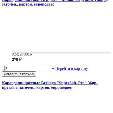
заточен., картон, европодвес
Код 270816
279 ₽
-
+
Перейти в корзину
Добавить в корзину
Карандаши цветные Berlingo "SuperSoft. Pro" 36цв.,
круглые, заточен., картон, европодвес