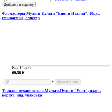
Добавить в корзину
Фломастеры Мульти-Пульти "Енот в Италии", 10цв.,
смываемые, блистер
Код 146276
69,58 ₽
-
+
Нет в наличии
Точилка механическая Мульти-Пульти "Енот", пласт.
корпус, инд. упаковка