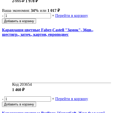
2 995 ₽
1 978 ₽
Ваша экономия:
34%
или
1 017 ₽
-
+
Перейти в корзину
Добавить в корзину
Карандаши цветные Faber-Castell "Замок", 36цв.,
шестигр., заточ., картон, европодвес
Код 203654
1 460 ₽
-
+
Перейти в корзину
Добавить в корзину