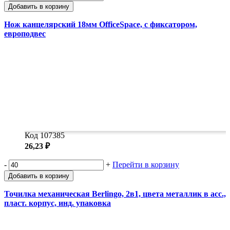
Добавить в корзину
Нож канцелярский 18мм OfficeSpace, с фиксатором,
европодвес
Код 107385
26,23 ₽
-
+
Перейти в корзину
Добавить в корзину
Точилка механическая Berlingo, 2в1, цвета металлик в асс.,
пласт. корпус, инд. упаковка