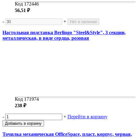
Код 172446
56,51 ₽
-
+
Нет в наличии
Настольная подставка Berlingo "Steel&Style", 3 секции,
металлическая, в виде сердца, розовая
Код 171974
238 ₽
-
+
Перейти в корзину
Добавить в корзину
Точилка механическая OfficeSpace, пласт. корпус, черная,