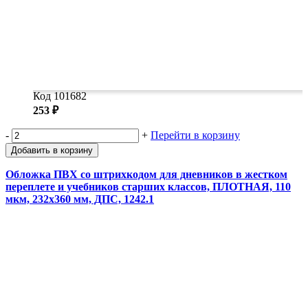
Код 101682
253 ₽
-
+
Перейти в корзину
Добавить в корзину
Обложка ПВХ со штрихкодом для дневников в жестком
переплете и учебников старших классов, ПЛОТНАЯ, 110
мкм, 232х360 мм, ДПС, 1242.1