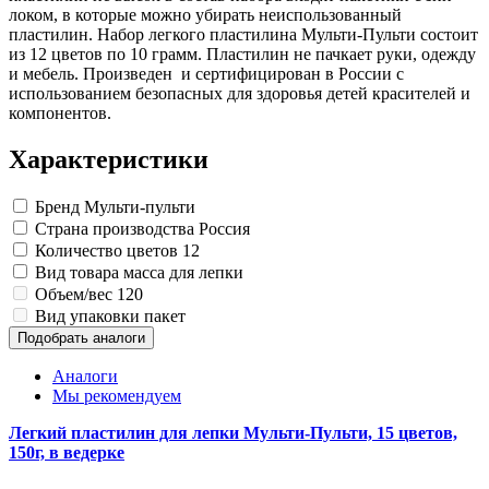
Замки прочие
локом, в которые можно убирать неиспользованный
Ящики для инструментов
пластилин. Набор легкого пластилина Мульти-Пульти состоит
Пленки солнцезащитные для окон
из 12 цветов по 10 грамм. Пластилин не пачкает руки, одежду
Все товары раздела
«Хозтовары»
и мебель. Произведен и сертифицирован в России с
использованием безопасных для здоровья детей красителей и
компонентов.
Характеристики
Бренд
Мульти-пульти
Страна производства
Россия
Количество цветов
12
Вид товара
масса для лепки
Объем/вес
120
Вид упаковки
пакет
Подобрать аналоги
Аналоги
Мы рекомендуем
Легкий пластилин для лепки Мульти-Пульти, 15 цветов,
150г, в ведерке