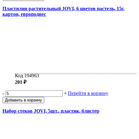
Пластилин растительный JOVI, 6 цветов пастель, 15г,
картон, европодвес
Код 194963
201 ₽
-
+
Перейти в корзину
Добавить в корзину
Набор стеков JOVI, 5шт., пластик, блистер