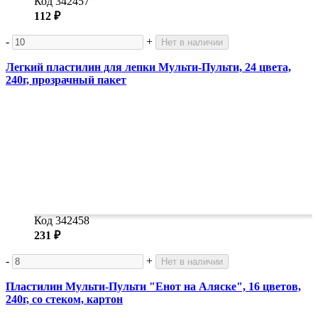
Код 342457
112 ₽
-
+
Нет в наличии
Легкий пластилин для лепки Мульти-Пульти, 24 цвета,
240г, прозрачный пакет
Код 342458
231 ₽
-
+
Нет в наличии
Пластилин Мульти-Пульти "Енот на Аляске", 16 цветов,
240г, со стеком, картон