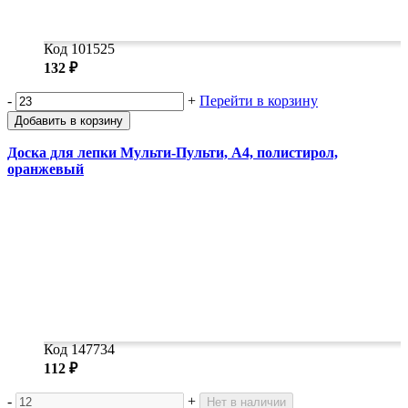
Код 101525
132 ₽
-
+
Перейти в корзину
Добавить в корзину
Доска для лепки Мульти-Пульти, А4, полистирол,
оранжевый
Код 147734
112 ₽
-
+
Нет в наличии