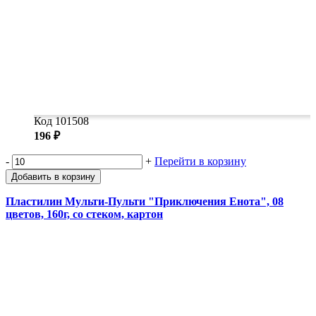
Код 101508
196 ₽
-
+
Перейти в корзину
Добавить в корзину
Пластилин Мульти-Пульти "Приключения Енота", 08
цветов, 160г, со стеком, картон