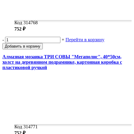
Код 314768
752 ₽
-
+
Перейти в корзину
Добавить в корзину
Алмазная мозаика ТРИ СОВЫ "Мегаполис", 40*50см,
холст на деревянном подрамнике, картонная коробка с
пластиковой ручкой
Код 314771
752 ₽