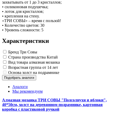
Замки прочие
захватывать от 1 до 3 кристаллов;
Ящики для инструментов
• силиконовая подушечка;
Пленки солнцезащитные для окон
• лоток для кристаллов;
Все товары раздела
«Хозтовары»
• крепления на стену.
«ТРИ СОВЫ» – время с пользой!
• Количество цветов: 30
• Уровень сложности: 5
Характеристики
Бренд
Три Совы
Страна производства
Китай
Вид товара
алмазная мозаика
Возрастная группа
от 14 лет
Основа
холст на подрамнике
Подобрать аналоги
Аналоги
Мы рекомендуем
Алмазная мозаика ТРИ СОВЫ "Подсолнухи и яблоки",
40*50см, холст на деревянном подрамнике, картонная
коробка с пластиковой ручкой