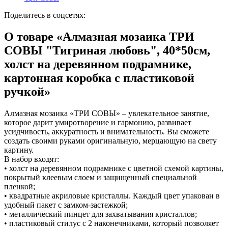
Коврики на стол прочие
живописи
антисептики
Знаки запрещающие
Все товары раздела
Нити, шпагаты и иглы
Карандаши художественные
Знаки по электробезопасности
«Канцтовары»
Поделитесь в соцсетях:
Кисти художественные
Иглы для прошивки документов
Знаки предписывающие
Краски художественные
Нити и ленты
Знаки предупреждающие
О товаре «Алмазная мозаика ТРИ
Мольберты, холсты, этюдники
Шпагаты и проволока
Знаки эвакуационные
СОВЫ "Тигриная любовь", 40*50см,
Пастель, сангина, уголь, сепия
Станки и иглы для архивного
Знаки пожарной безопасности
Линеры, роллеры, ручки для графики
переплета
Конусы сигнальные
холст на деревянном подрамнике,
Пакеты упаковочные
Медицинское белье и покрытия
Профессиональные наборы для
картонная коробка с пластиковой
художников
Пакеты майка
Одноразовые простыни, покрытия и
Картон грунтованный для
Пакеты с замком (Zip-Lock)
подстилки
ручкой»
Медицинские товары
художественных работ
Пакеты с петлевой и вырубной ручкой
Инструменты и аксессуары для
Пакеты вакуумные
Расходные материалы для мед. техники
графики
Пакеты бумажные
Ортопедические товары
Алмазная мозаика «ТРИ СОВЫ» – увлекательное занятие,
Материалы для творчества
Пакеты фасовочные
Расходные материалы для
которое дарит умиротворение и гармонию, развивает
Фольга и бумага для выпечки
Проволока синельная (пушистая)
стерилизации
усидчивость, аккуратность и внимательность. Вы сможете
Инъекционные средства
Цветная пористая резина и пластик
Рукав для запекания
создать своими руками оригинальную, мерцающую на свету
Фетр
Фольга пищевая
Салфетки инъекционные
картину.
Все товары раздела
Бумага для выпечки
Иглы и шприцы
«Для учебы и
В набор входят:
творчества»
Самоклеющиеся крючки и полоски
Изделия для медицинских отходов
• холст на деревянном подрамнике с цветной схемой картины,
Самоклеящиеся легкоудаляемые
Мешки для мусора медицинские
покрытый клеевым слоем и защищенный специальной
аксессуары
Контейнеры для медицинских отходов
пленкой;
Хозяйственные принадлежности
Все товары раздела
«Медицина, спецодежда
• квадратные акриловые кристаллы. Каждый цвет упакован в
и безопасность»
Мешки для мусора
удобный пакет с замком-застежкой;
Ящики, боксы и корзины
• металлический пинцет для захватывания кристаллов;
универсальные
• пластиковый стилус с 2 наконечниками, который позволяет