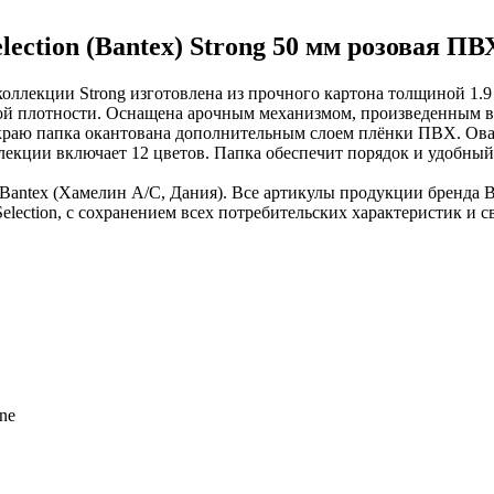
ection (Bantex) Strong 50 мм розовая ПВ
из коллекции Strong изготовлена из прочного картона толщиной 1
ной плотности. Оснащена арочным механизмом, произведенным в
у краю папка окантована дополнительным слоем плёнки ПВХ. Ов
лекции включает 12 цветов. Папка обеспечит порядок и удобный
Bantex (Хамелин А/С, Дания). Все артикулы продукции бренда B
Selection, с сохранением всех потребительских характеристик и 
ine