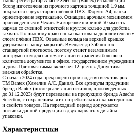
Папка-регистратор Attache Selection (Bantex) из коллекции
Strong изготовлена из прочного картона толщиной 1.9 мм,
покрытого с двух сторон плёнкой ПВХ. Формат А4, папка
ориентирована вертикально. Оснащена арочным механизмом,
произведенным в Чехии. На корешке шириной 50 мм есть
карман со сменной этикеткой и круглое кольцо для удобства
захвата. По нижнему краю папка окантована дополнительным
слоем плёнки ПВХ. Овальные кольца на верхней крышке
удерживают папку закрытой. Вмещает до 350 листов
стандартной плотности, поэтому станет незаменимым
инструментом для систематизации и хранения большого
количества документов в офисе, государственном учреждении
и дома. Цветовая гамма включает 12 цветов. Допустима
влажная обработка.
С начала 2024 года прекращено производство всех товаров
ТМ Bantex (Хамелин А/С, Дания). Все артикулы продукции
бренда Bantex (после реализации остатков, произведенных
до 31.12.2023) будут переведены на продукцию бренда Attache
Selection, с сохранением всех потребительских характеристик
и свойств товаров. На переходный период допускается
поставка данной продукции в двух вариантах дизайна
упаковки.
Характеристики