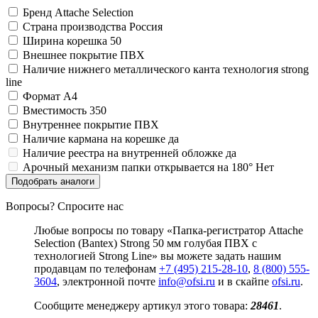
Бренд
Attache Selection
Страна производства
Россия
Ширина корешка
50
Внешнее покрытие
ПВХ
Наличие нижнего металлического канта
технология strong
line
Формат
A4
Вместимость
350
Внутреннее покрытие
ПВХ
Наличие кармана на корешке
да
Наличие реестра на внутренней обложке
да
Арочный механизм папки открывается на 180°
Нет
Подобрать аналоги
Вопросы? Спросите нас
Любые вопросы по товару «Папка-регистратор Attache
Selection (Bantex) Strong 50 мм голубая ПВХ с
технологией Strong Line» вы можете задать нашим
продавцам по телефонам
+7 (495) 215-28-10
,
8 (800) 555-
3604
, электронной почте
info@ofsi.ru
и в скайпе
ofsi.ru
.
Сообщите менеджеру артикул этого товара:
28461
.