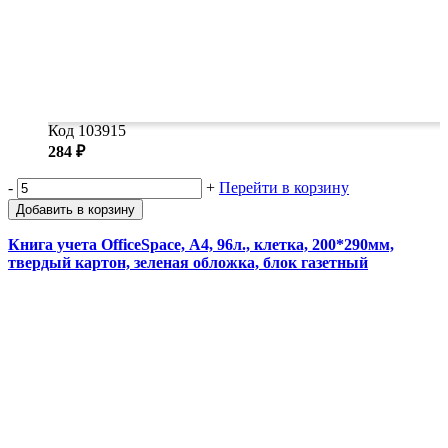
Код 103915
284 ₽
-
+
Перейти в корзину
Добавить в корзину
Книга учета OfficeSpace, А4, 96л., клетка, 200*290мм,
твердый картон, зеленая обложка, блок газетный