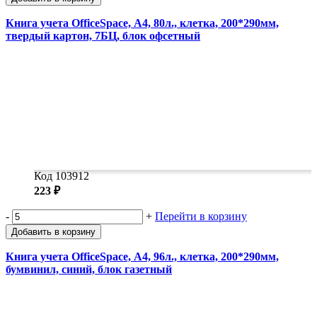
Книга учета OfficeSpace, А4, 80л., клетка, 200*290мм,
твердый картон, 7БЦ, блок офсетный
Код 103912
223 ₽
-
+
Перейти в корзину
Добавить в корзину
Книга учета OfficeSpace, А4, 96л., клетка, 200*290мм,
бумвинил, синий, блок газетный