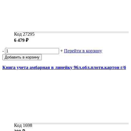
Код 27295
6 479 ₽
-
+
Перейти в корзину
Добавить в корзину
Книга учета амбарная в линейку 96л.обл.плотн.картон г/б
Код 1698