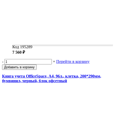
Код 195289
7 560 ₽
-
+
Перейти в корзину
Добавить в корзину
Книга учета OfficeSpace, А4, 96л., клетка, 200*290мм,
бумвинил, черный, блок офсетный