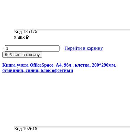
Код 185176
5 408 ₽
-
+
Перейти в корзину
Добавить в корзину
Книга учета OfficeSpace, А4, 96л., клетка, 200*290мм,
бумвинил, синий, блок офсетный
Код 192616