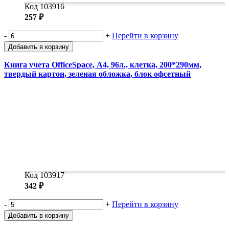
Код 103916
257 ₽
-
+
Перейти в корзину
Добавить в корзину
Книга учета OfficeSpace, А4, 96л., клетка, 200*290мм,
твердый картон, зеленая обложка, блок офсетный
Код 103917
342 ₽
-
+
Перейти в корзину
Добавить в корзину