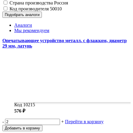
Замки прочие
Страна производства
Россия
Ящики для инструментов
Код производителя
50010
Пленки солнцезащитные для окон
Подобрать аналоги
Все товары раздела
«Хозтовары»
Аналоги
Мы рекомендуем
Опечатывающее устройство металл. с флажком, диаметр
29 мм, латунь
Код 10215
576 ₽
-
+
Перейти в корзину
Добавить в корзину