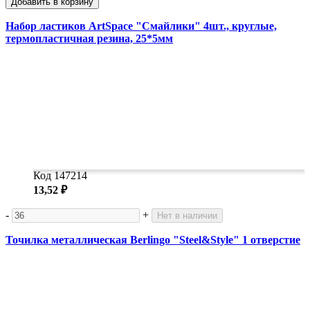
Добавить в корзину
Набор ластиков ArtSpace "Смайлики" 4шт., круглые,
термопластичная резина, 25*5мм
Код 147214
13,52 ₽
-
+
Нет в наличии
Точилка металлическая Berlingo "Steel&Style" 1 отверстие