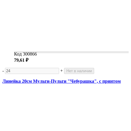
Код 300866
79,61 ₽
-
+
Нет в наличии
Линейка 20см Мульти-Пульти "Чебурашка", с принтом