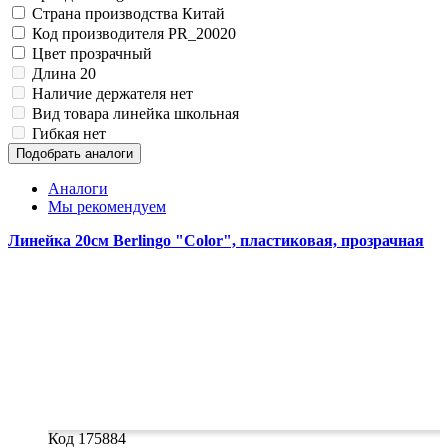
Замки прочие
Страна производства
Китай
Ящики для инструментов
Код производителя
PR_20020
Пленки солнцезащитные для окон
Цвет
прозрачный
Все товары раздела
«Хозтовары»
Длина
20
Наличие держателя
нет
Вид товара
линейка школьная
Гибкая
нет
Подобрать аналоги
Аналоги
Мы рекомендуем
Линейка 20см Berlingo "Color", пластиковая, прозрачная
Код 175884