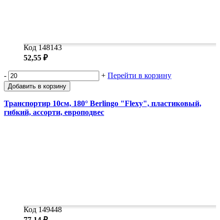
Код 148143
52,55 ₽
-
+
Перейти в корзину
Добавить в корзину
Транспортир 10см, 180° Berlingo "Flexy", пластиковый,
гибкий, ассорти, европодвес
Код 149448
77,14 ₽