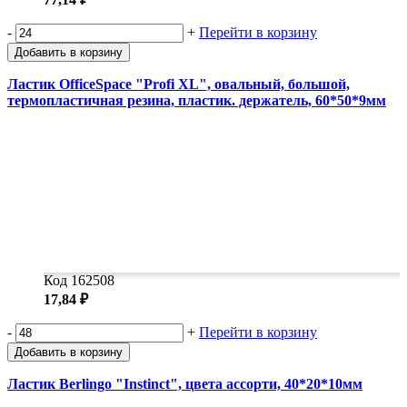
-
+
Перейти в корзину
Добавить в корзину
Ластик OfficeSpace "Profi XL", овальный, большой,
термопластичная резина, пластик. держатель, 60*50*9мм
Код 162508
17,84 ₽
-
+
Перейти в корзину
Добавить в корзину
Ластик Berlingo "Instinct", цвета ассорти, 40*20*10мм