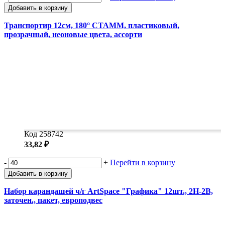
Добавить в корзину
Транспортир 12см, 180° СТАММ, пластиковый,
прозрачный, неоновые цвета, ассорти
Код 258742
33,82 ₽
-
+
Перейти в корзину
Добавить в корзину
Набор карандашей ч/г ArtSpace "Графика" 12шт., 2H-2B,
заточен., пакет, европодвес