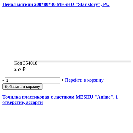
Пенал мягкий 200*80*30 MESHU "Star story", PU
Код 354018
257 ₽
-
+
Перейти в корзину
Добавить в корзину
Точилка пластиковая с ластиком MESHU "Anime", 1
отверстие, ассорти