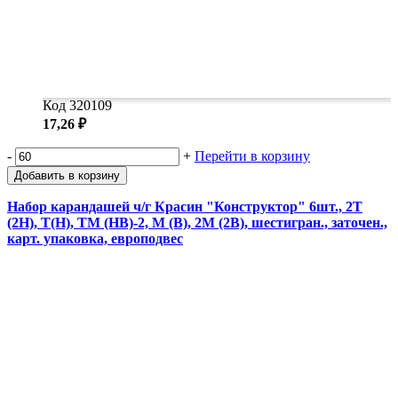
Код 320109
17,26 ₽
-
+
Перейти в корзину
Добавить в корзину
Набор карандашей ч/г Красин "Конструктор" 6шт., 2Т
(2H), T(H), ТМ (HB)-2, М (B), 2М (2B), шестигран., заточен.,
карт. упаковка, европодвес