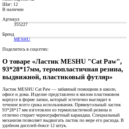
Замки прочие
Шаг: 12
Ящики для инструментов
В наличии
Пленки солнцезащитные для окон
Все товары раздела
«Хозтовары»
Артикул
355227
Бренд
MESHU
Поделитесь в соцсетях:
О товаре «Ластик MESHU "Cat Paw",
93*28*17мм, термопластичная резина,
выдвижной, пластиковый футляр»
Ластик MESHU Cat Paw — забавный помощник в школе,
офисе и дома. Изделие представлено в милом пластиковом
корпусе в форме лапки, который эстетично выглядит в
течение всего срока использования. Прямоугольный ластик
93*28*17 мм изготовлен из термопластичной резины и
отлично стирает чернографитный карандаш. Специальный
механизм позволяет выдвигать ластик по мере его расхода. В
удобном дисплей-боксе 12 штук.