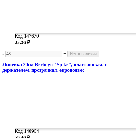
Код 147670
25,36 ₽
-
+
Нет в наличии
Линейка 20см Berlingo "Spike", пластиковая, с
держателем, прозрачная, европодвес
Код 148964
59,46 ₽