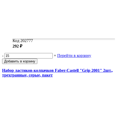
Код 202777
292 ₽
-
+
Перейти в корзину
Добавить в корзину
Набор ластиков-колпачков Faber-Castell "Grip 2001" 2шт.,
трехгранные, серые, пакет