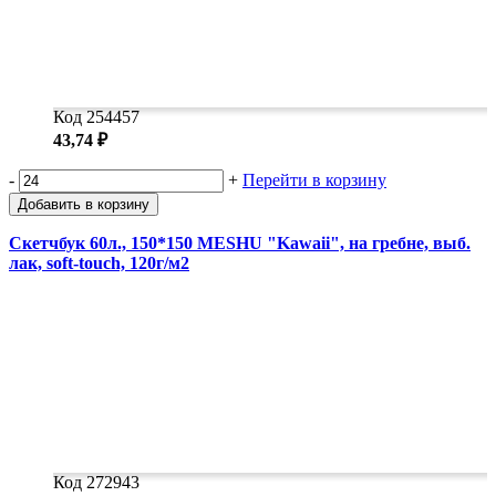
Код 254457
43,74 ₽
-
+
Перейти в корзину
Добавить в корзину
Скетчбук 60л., 150*150 MESHU "Kawaii", на гребне, выб.
лак, soft-touch, 120г/м2
Код 272943