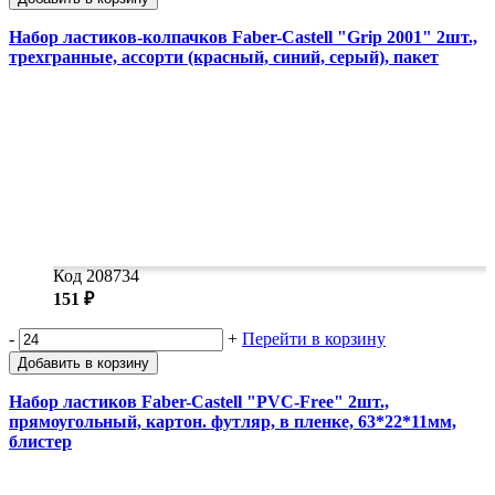
Набор ластиков-колпачков Faber-Castell "Grip 2001" 2шт.,
трехгранные, ассорти (красный, синий, серый), пакет
Код 208734
151 ₽
-
+
Перейти в корзину
Добавить в корзину
Набор ластиков Faber-Castell "PVC-Free" 2шт.,
прямоугольный, картон. футляр, в пленке, 63*22*11мм,
блистер