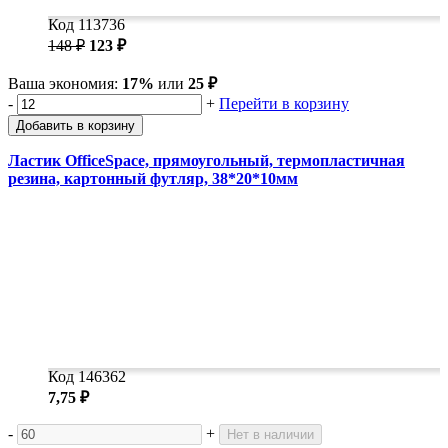
Код 113736
148 ₽
123 ₽
Ваша экономия:
17%
или
25 ₽
-
+
Перейти в корзину
Добавить в корзину
Ластик OfficeSpace, прямоугольный, термопластичная
резина, картонный футляр, 38*20*10мм
Код 146362
7,75 ₽
-
+
Нет в наличии