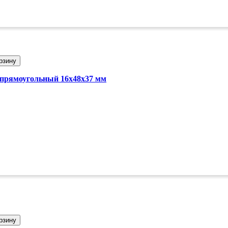
рзину
а прямоугольный 16х48х37 мм
рзину