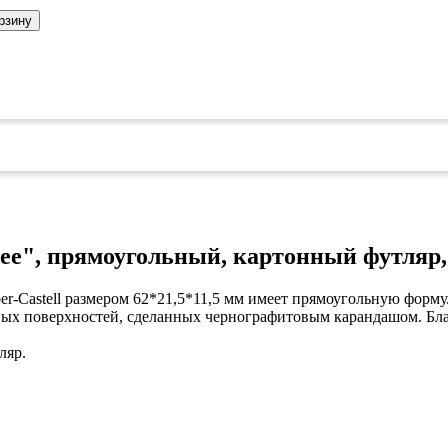
коврами
оты
рзину
едений
оры бактерицидные
ки
и кафе
овары»
онетницы
ары для торговли»
лей
Free", прямоугольный, картонный футляр,
ел
си
уда»
ber-Castell размером 62*21,5*11,5 мм имеет прямоугольную форм
дстилки
ных поверхностей, сделанных чернографитовым карандашом. Бла
ляр.
ары
ков
ых работ
е