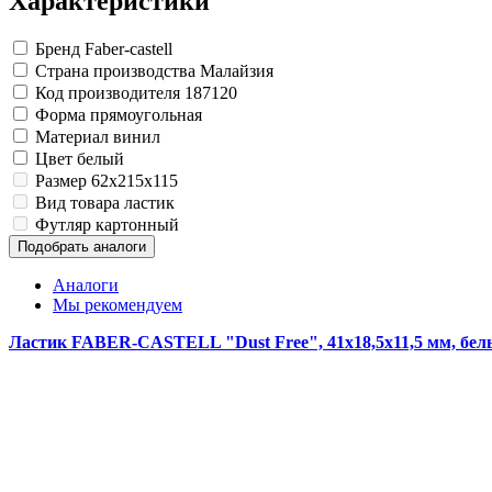
Характеристики
Изделия для медицинских отходов
Инструменты и аксессуары для графики
Замки прочие
Материалы для творчества
Ящики для инструментов
Мешки для мусора медицинские
Проволока синельная (пушистая)
Пленки солнцезащитные для окон
Контейнеры для медицинских отходов
Бренд
Faber-castell
Все товары раздела
Все товары раздела
Цветная пористая резина и пластик
«Хозтовары»
«Медицина, спецодежда и
Страна производства
Малайзия
Фетр
Код производителя
187120
Все товары раздела
«Для учебы и творчества»
Форма
прямоугольная
Материал
винил
Цвет
белый
Размер
62x215x115
Вид товара
ластик
Футляр
картонный
Подобрать аналоги
Аналоги
Мы рекомендуем
Ластик FABER-CASTELL "Dust Free", 41х18,5х11,5 мм, бел