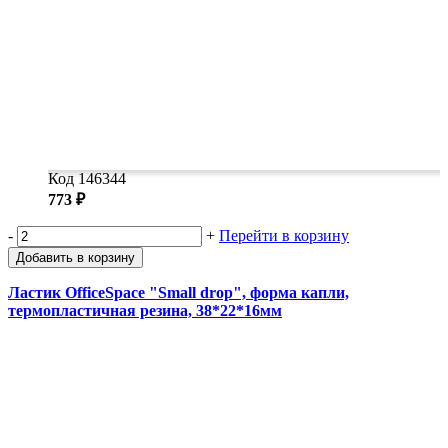
Код 146344
773 ₽
-
+
Перейти в корзину
Добавить в корзину
Ластик OfficeSpace "Small drop", форма капли,
термопластичная резина, 38*22*16мм