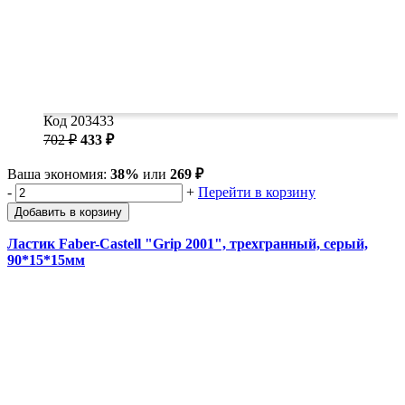
Код 203433
702 ₽
433 ₽
Ваша экономия:
38%
или
269 ₽
-
+
Перейти в корзину
Добавить в корзину
Ластик Faber-Castell "Grip 2001", трехгранный, серый,
90*15*15мм