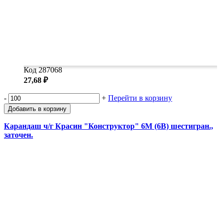
Код 287068
27,68 ₽
-
+
Перейти в корзину
Добавить в корзину
Карандаш ч/г Красин "Конструктор" 6М (6B) шестигран.,
заточен.