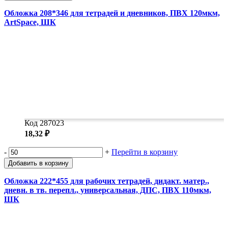
Обложка 208*346 для тетрадей и дневников, ПВХ 120мкм,
ArtSpace, ШК
Код 287023
18,32 ₽
-
+
Перейти в корзину
Добавить в корзину
Обложка 222*455 для рабочих тетрадей, дидакт. матер.,
дневн. в тв. перепл., универсальная, ДПС, ПВХ 110мкм,
ШК