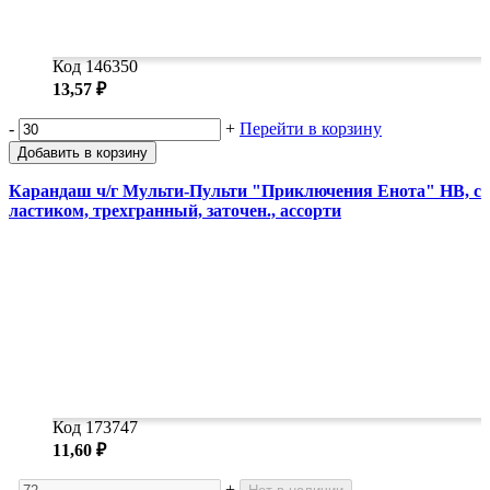
Код 146350
13,57 ₽
-
+
Перейти в корзину
Добавить в корзину
Карандаш ч/г Мульти-Пульти "Приключения Енота" HB, с
ластиком, трехгранный, заточен., ассорти
Код 173747
11,60 ₽
-
+