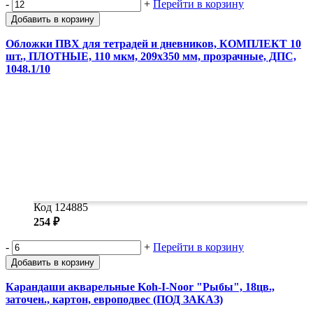
-
+
Перейти в корзину
Добавить в корзину
Обложки ПВХ для тетрадей и дневников, КОМПЛЕКТ 10
шт., ПЛОТНЫЕ, 110 мкм, 209х350 мм, прозрачные, ДПС,
1048.1/10
Код 124885
254 ₽
-
+
Перейти в корзину
Добавить в корзину
Карандаши акварельные Koh-I-Noor "Рыбы", 18цв.,
заточен., картон, европодвес (ПОД ЗАКАЗ)