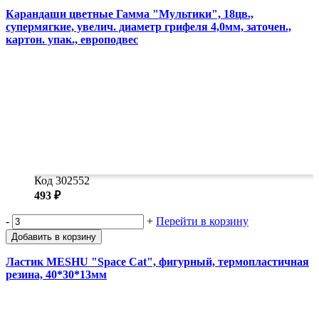
Карандаши цветные Гамма "Мультики", 18цв.,
супермягкие, увелич. диаметр грифеля 4,0мм, заточен.,
картон. упак., европодвес
Код 302552
493 ₽
-
+
Перейти в корзину
Добавить в корзину
Ластик MESHU "Space Cat", фигурный, термопластичная
резина, 40*30*13мм