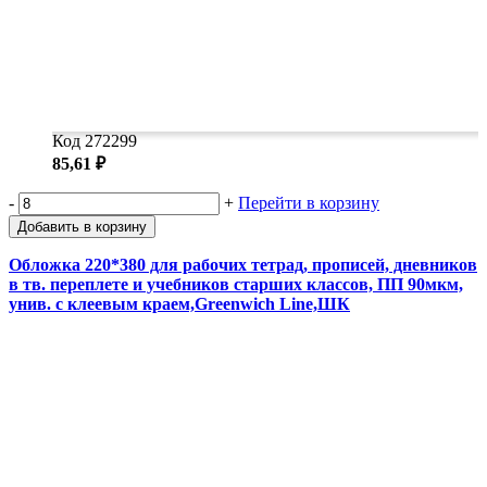
Код 272299
85,61 ₽
-
+
Перейти в корзину
Добавить в корзину
Обложка 220*380 для рабочих тетрад, прописей, дневников
в тв. переплете и учебников старших классов, ПП 90мкм,
унив. с клеевым краем,Greenwich Line,ШК