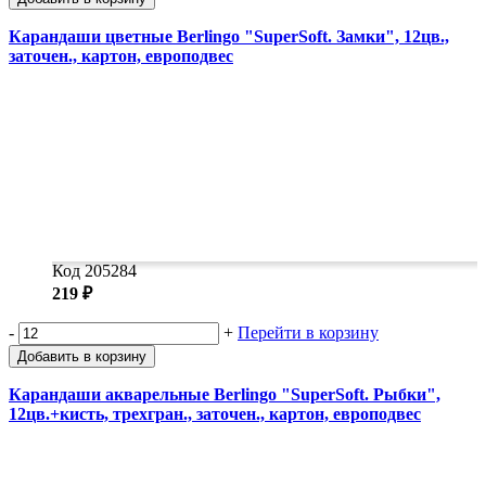
Карандаши цветные Berlingo "SuperSoft. Замки", 12цв.,
заточен., картон, европодвес
Код 205284
219 ₽
-
+
Перейти в корзину
Добавить в корзину
Карандаши акварельные Berlingo "SuperSoft. Рыбки",
12цв.+кисть, трехгран., заточен., картон, европодвес