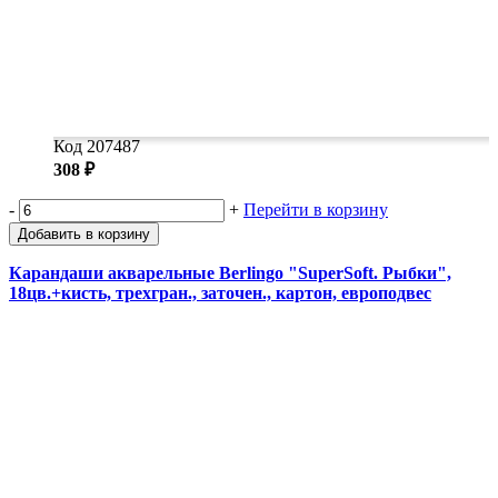
Код 207487
308 ₽
-
+
Перейти в корзину
Добавить в корзину
Карандаши акварельные Berlingo "SuperSoft. Рыбки",
18цв.+кисть, трехгран., заточен., картон, европодвес