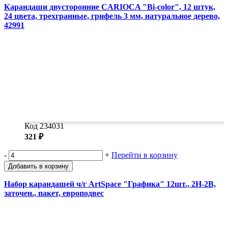
Карандаши двусторонние CARIOCA "Bi-color", 12 штук,
24 цвета, трехгранные, грифель 3 мм, натуральное дерево,
42991
Код 234031
321 ₽
-
+
Перейти в корзину
Добавить в корзину
Набор карандашей ч/г ArtSpace "Графика" 12шт., 2H-2B,
заточен., пакет, европодвес