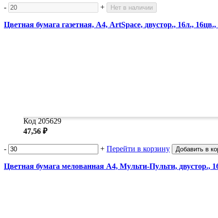
-
+
Нет в наличии
Цветная бумага газетная, А4, ArtSpace, двустор., 16л., 16цв.
Код 205629
47,56 ₽
-
+
Перейти в корзину
Добавить в ко
Цветная бумага мелованная А4, Мульти-Пульти, двустор., 16