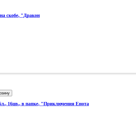
, на скобе, "Дракон
рзину
л., 16цв., в папке, "Приключения Енота