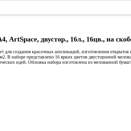
коврами
оты
едений
оры бактерицидные
ки
и кафе
 ArtSpace, двустор., 16л., 16цв., на скоб
овары»
т для создания красочных аппликаций, изготовления открыток и
онетницы
/м2. В наборе представлено 16 ярких цветов двусторонней мелова
ары для торговли»
рческих идей. Обложка набора изготовлена из мелованной бумаг
лей
ел
уда»
си
дстилки
ары
ков
е