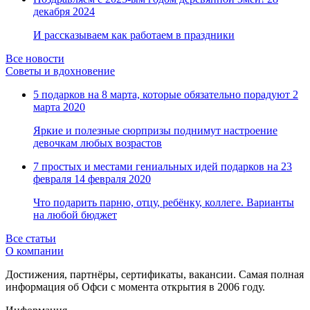
Замки прочие
декабря 2024
Ящики для инструментов
Пленки солнцезащитные для окон
И рассказываем как работаем в праздники
Все товары раздела
«Хозтовары»
Все новости
Советы и вдохновение
5 подарков на 8 марта, которые обязательно порадуют
2
марта 2020
Яркие и полезные сюрпризы поднимут настроение
девочкам любых возрастов
7 простых и местами гениальных идей подарков на 23
февраля
14 февраля 2020
Что подарить парню, отцу, ребёнку, коллеге. Варианты
на любой бюджет
Все статьи
О компании
Достижения, партнёры, сертификаты, вакансии. Самая полная
информация об Офси с момента открытия в 2006 году.