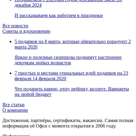
Замки прочие
декабря 2024
Ящики для инструментов
Пленки солнцезащитные для окон
И рассказываем как работаем в праздники
Все товары раздела
«Хозтовары»
Все новости
Советы и вдохновение
5 подарков на 8 марта, которые обязательно порадуют
2
марта 2020
Яркие и полезные сюрпризы поднимут настроение
девочкам любых возрастов
7 простых и местами гениальных идей подарков на 23
февраля
14 февраля 2020
Что подарить парню, отцу, ребёнку, коллеге. Варианты
на любой бюджет
Все статьи
О компании
Достижения, партнёры, сертификаты, вакансии. Самая полная
информация об Офси с момента открытия в 2006 году.