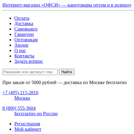
Интернет-магазин «ОФСИ» — канцтовары оптом и в розницу
Оплата
Доставка
Самовывоз
Гарантии
Оптовикам
Акции
О нас
Контакты
Задать вопрос
Найти
При заказе от
5000
рублей — доставка по Москве бесплатно
+7 (495) 215-2810
Москва
8 (800) 555-3604
Бесплатно по России
Регистрация
Мой кабинет