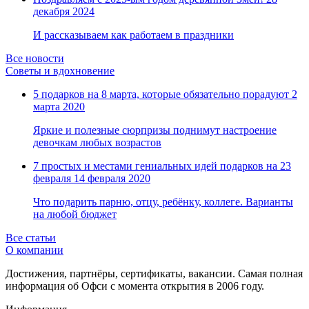
Замки прочие
декабря 2024
Ящики для инструментов
Пленки солнцезащитные для окон
И рассказываем как работаем в праздники
Все товары раздела
«Хозтовары»
Все новости
Советы и вдохновение
5 подарков на 8 марта, которые обязательно порадуют
2
марта 2020
Яркие и полезные сюрпризы поднимут настроение
девочкам любых возрастов
7 простых и местами гениальных идей подарков на 23
февраля
14 февраля 2020
Что подарить парню, отцу, ребёнку, коллеге. Варианты
на любой бюджет
Все статьи
О компании
Достижения, партнёры, сертификаты, вакансии. Самая полная
информация об Офси с момента открытия в 2006 году.