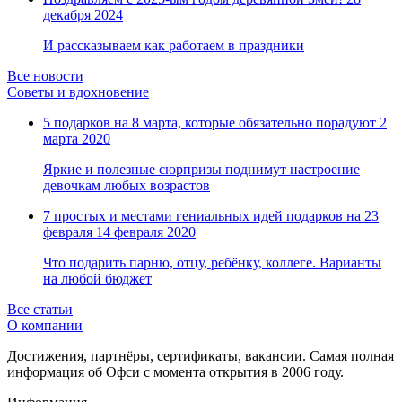
Замки прочие
декабря 2024
Ящики для инструментов
Пленки солнцезащитные для окон
И рассказываем как работаем в праздники
Все товары раздела
«Хозтовары»
Все новости
Советы и вдохновение
5 подарков на 8 марта, которые обязательно порадуют
2
марта 2020
Яркие и полезные сюрпризы поднимут настроение
девочкам любых возрастов
7 простых и местами гениальных идей подарков на 23
февраля
14 февраля 2020
Что подарить парню, отцу, ребёнку, коллеге. Варианты
на любой бюджет
Все статьи
О компании
Достижения, партнёры, сертификаты, вакансии. Самая полная
информация об Офси с момента открытия в 2006 году.