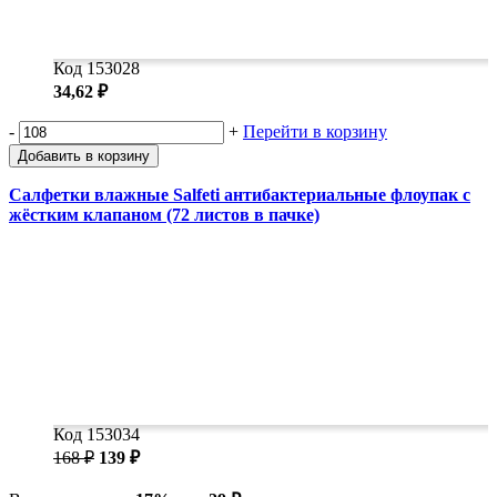
Код 153028
34,62 ₽
-
+
Перейти в корзину
Добавить в корзину
Салфетки влажные Salfeti антибактериальные флоупак с
жёстким клапаном (72 листов в пачке)
Код 153034
168 ₽
139 ₽