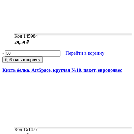
Код 145984
29,59 ₽
-
+
Перейти в корзину
Добавить в корзину
Кисть белка, ArtSpace, круглая №10, пакет, европодвес
Код 161477