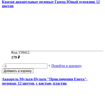
Краски акварельные медовые Гамма Юный художник 12
цветов
Код 159412
179 ₽
-
+
Перейти в корзину
Добавить в корзину
Акварель Мульти-Пульти "Приключения Енота",
медовая, 12 цветов, с кистью, пластик