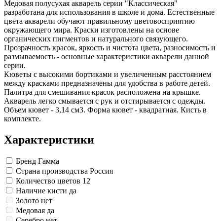
Медовая полусухая акварель серии "Классическая"
Замки прочие
разработана для использования в школе и дома. Естественные
Ящики для инструментов
цвета акварели обучают правильному цветовосприятию
Пленки солнцезащитные для окон
окружающего мира. Краски изготовлены на основе
Все товары раздела
«Хозтовары»
органических пигментов и натурального связующего.
Прозрачность красок, яркость и чистота цвета, разносимость и
размываемость - основные характеристики акварели данной
серии.
Кюветы с высокими бортиками и увеличенным расстоянием
между красками предназначены для удобства в работе детей.
Палитра для смешивания красок расположена на крышке.
Акварель легко смывается с рук и отстирывается с одежды.
Объем кювет - 3,14 см3. Форма кювет - квадратная. Кисть в
комплекте.
Характеристики
Бренд
Гамма
Страна производства
Россия
Количество цветов
12
Наличие кисти
да
Золото
нет
Медовая
да
Серебро
нет