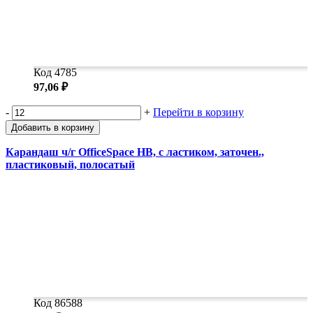
Код 4785
97,06 ₽
-
+
Перейти в корзину
Добавить в корзину
Карандаш ч/г OfficeSpace HB, с ластиком, заточен.,
пластиковый, полосатый
Код 86588