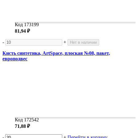
Код 173199
81,94 ₽
-
+
Нет в наличии
Кисть синтетика, ArtSpace, плоская №08, пакет,
европодвес
Код 172542
71,88 ₽
-
+
Перейти в корзину