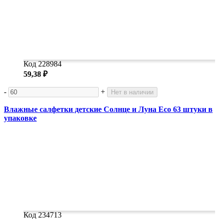
Код 228984
59,38 ₽
-
+
Нет в наличии
Влажные салфетки детские Солнце и Луна Eco 63 штуки в
упаковке
Код 234713