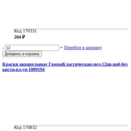
Код 170331
204 ₽
-
+
Перейти в корзину
Добавить в корзину
Краски акварельные ГаммаКлассическая,мед,12цв,наб,без
кисти,пл.уп,1009194
Код 170832