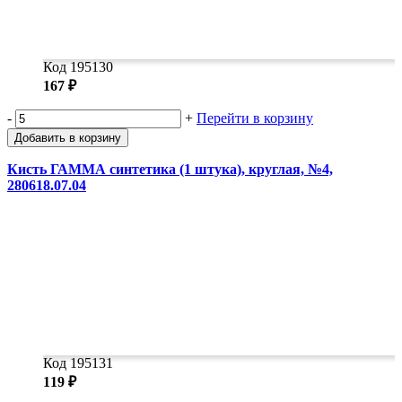
Код 195130
167 ₽
-
+
Перейти в корзину
Добавить в корзину
Кисть ГАММА синтетика (1 штука), круглая, №4,
280618.07.04
Код 195131
119 ₽