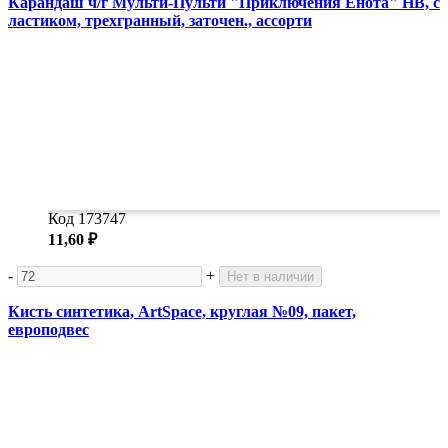
Карандаш ч/г Мульти-Пульти "Приключения Енота" HB, с
ластиком, трехгранный, заточен., ассорти
Код 173747
11,60 ₽
-
+
Нет в наличии
Кисть синтетика, ArtSpace, круглая №09, пакет,
европодвес