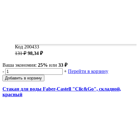
Код 200433
131 ₽
98,34 ₽
Ваша экономия:
25%
или
33 ₽
-
+
Перейти в корзину
Добавить в корзину
Стакан для воды Faber-Castell "Clic&Go", складной,
красный