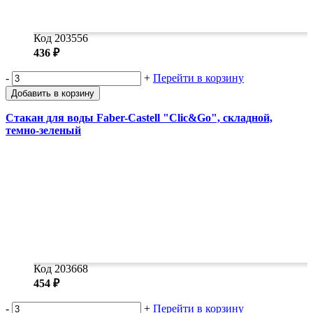
Код 203556
436 ₽
-
+
Перейти в корзину
Добавить в корзину
Стакан для воды Faber-Castell "Clic&Go", складной,
темно-зеленый
Код 203668
454 ₽
-
+
Перейти в корзину