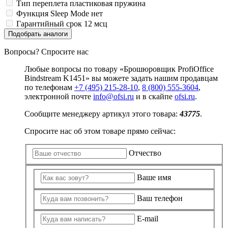
Тип переплета
пластиковая пружина
Замки прочие
Ящики для инструментов
Функция Sleep Mode
нет
Пленки солнцезащитные для окон
Гарантийный срок
12 мсц
Все товары раздела
«Хозтовары»
Подобрать аналоги
Вопросы? Спросите нас
Любые вопросы по товару «Брошюровщик ProfiOffice
Bindstream K1451» вы можете задать нашим продавцам
по телефонам
+7 (495) 215-28-10
,
8 (800) 555-3604
,
электронной почте
info@ofsi.ru
и в скайпе
ofsi.ru
.
Сообщите менеджеру артикул этого товара:
43775
.
Спросите нас об этом товаре прямо сейчас:
Отчество
Ваше имя
Ваш телефон
E-mail