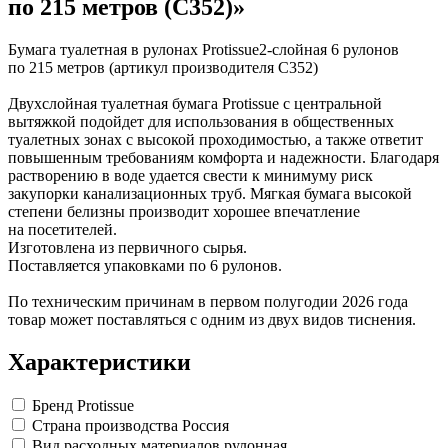
по 215 метров (С352)»
Замки прочие
Ящики для инструментов
Пленки солнцезащитные для окон
Бумага туалетная в рулонах Protissue2-слойная 6 рулонов
Все товары раздела
«Хозтовары»
по 215 метров (артикул производителя С352)
Двухслойная туалетная бумага Protissue с центральной
вытяжкой подойдет для использования в общественных
туалетных зонах с высокой проходимостью, а также ответит
повышенным требованиям комфорта и надежности. Благодаря
растворению в воде удается свести к минимуму риск
закупорки канализационных труб. Мягкая бумага высокой
степени белизны производит хорошее впечатление
на посетителей.
Изготовлена из первичного сырья.
Поставляется упаковками по 6 рулонов.
По техническим причинам в первом полугодии 2026 года
товар может поставляться с одним из двух видов тиснения.
Характеристики
Бренд
Protissue
Страна производства
Россия
Вид расходных материалов
рулонная