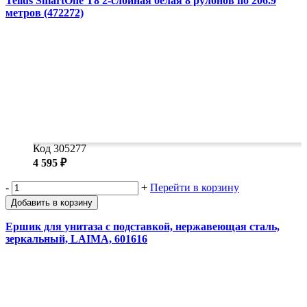
Tellus SmartOne T8 2-слойная белая 8 рулонов по 206.9
метров (472272)
Код 305277
4 595 ₽
-
+
Перейти в корзину
Добавить в корзину
Ершик для унитаза с подставкой, нержавеющая сталь,
зеркальный, LAIMA, 601616