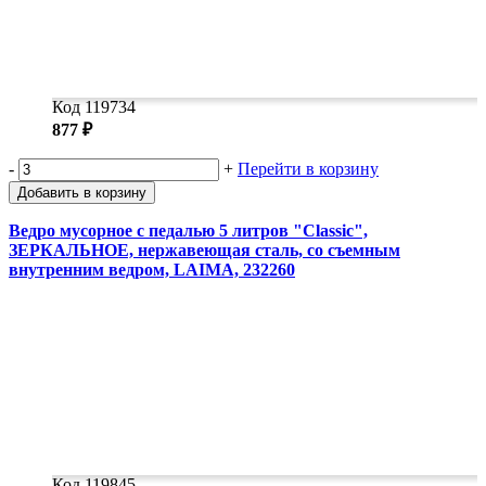
Код 119734
877 ₽
-
+
Перейти в корзину
Добавить в корзину
Ведро мусорное с педалью 5 литров "Classic",
ЗЕРКАЛЬНОЕ, нержавеющая сталь, со съемным
внутренним ведром, LAIMA, 232260
Код 119845