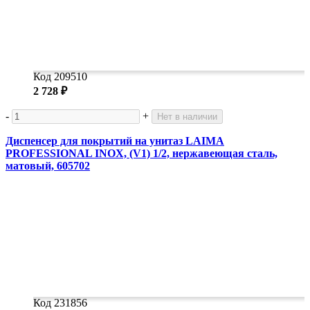
Код 209510
2 728 ₽
-
+
Нет в наличии
Диспенсер для покрытий на унитаз LAIMA
PROFESSIONAL INOX, (V1) 1/2, нержавеющая сталь,
матовый, 605702
Код 231856