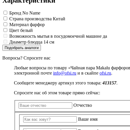
Характеристики
Изделия для медицинских отходов
Инструменты и аксессуары для графики
Замки прочие
Материалы для творчества
Ящики для инструментов
Мешки для мусора медицинские
Проволока синельная (пушистая)
Пленки солнцезащитные для окон
Контейнеры для медицинских отходов
Бренд
No Name
Все товары раздела
Все товары раздела
Цветная пористая резина и пластик
«Хозтовары»
«Медицина, спецодежда и
Страна производства
Китай
Фетр
Материал
фарфор
Все товары раздела
«Для учебы и творчества»
Цвет
белый
Возможность мытья в посудомоечной машине
да
Диаметр блюдца
14 см
Подобрать аналоги
Вопросы? Спросите нас
Любые вопросы по товару «Чайная пара Makalu фарфоров
электронной почте
info@ofsi.ru
и в скайпе
ofsi.ru
.
Сообщите менеджеру артикул этого товара:
413157
.
Спросите нас об этом товаре прямо сейчас:
Отчество
Ваше имя