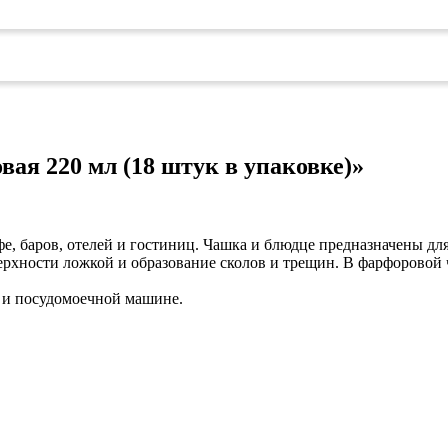
коврами
оты
едений
оры бактерицидные
ки
и кафе
овары»
ая 220 мл (18 штук в упаковке)»
онетницы
ары для торговли»
лей
фе, баров, отелей и гостиниц. Чашка и блюдце предназначены дл
ел
рхности ложкой и образование сколов и трещин. В фарфоровой ч
си
уда»
 и посудомоечной машине.
дстилки
ары
ков
ых работ
е